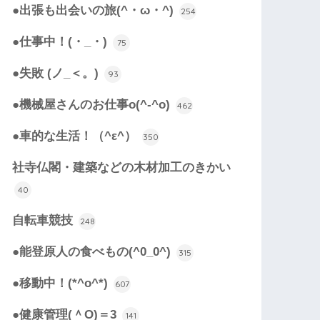
●出張も出会いの旅(^・ω・^)
254
●仕事中！(・_・)
75
●失敗 (ノ_＜。)
93
●機械屋さんのお仕事o(^-^o)
462
●車的な生活！（^ε^）
350
社寺仏閣・建築などの木材加工のきかい
40
自転車競技
248
●能登原人の食べもの(^0_0^)
315
●移動中！(*^o^*)
607
●健康管理(＾O)＝3
141