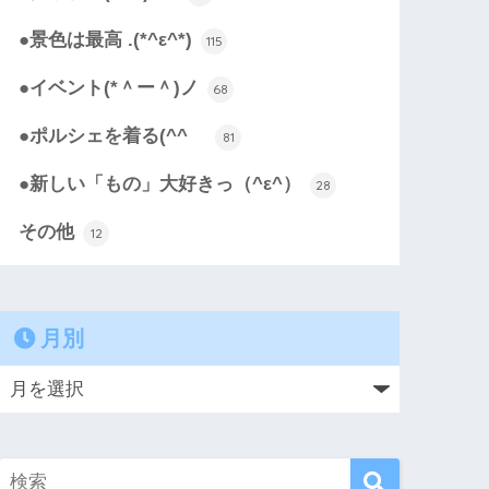
●景色は最高 .(*^ε^*)
115
●イベント(*＾ー＾)ノ
68
●ポルシェを着る(^^ゞ
81
●新しい「もの」大好きっ（^ε^）
28
その他
12
月別