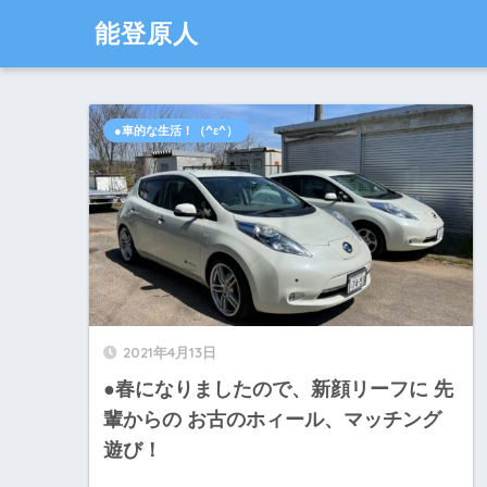
能登原人
●車的な生活！（^ε^）
2021年4月13日
●春になりましたので、新顔リーフに 先
輩からの お古のホィール、マッチング
遊び！