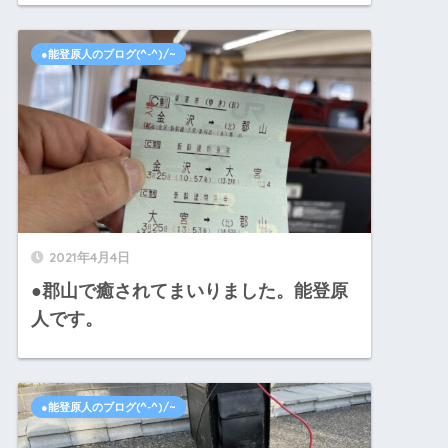
●能登原人のブログ(^-^)/~
2021年4月4日
●郡山で癒されてまいりました。能登原
人です。
●能登原人のブログ(^-^)/~