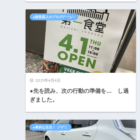
●能登原人のブログ(^-^)/~
2021年4月4日
●先を読み、次の行動の準備を… し過
ぎました。
●車的な生活！（^ε^）