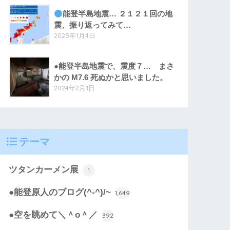
能登半島地震… ２１２１回の地
震、振り返ってみて…
2025年1月4日
●能登半島地震で、震度７… まさ
かの M7.6 死ぬかと思いました。
2024年2月1日
テーマ
ツタンカーメン展
1
●能登原人のブログ(^-^)/~
1,649
●空を眺めて＼＾o＾／
392