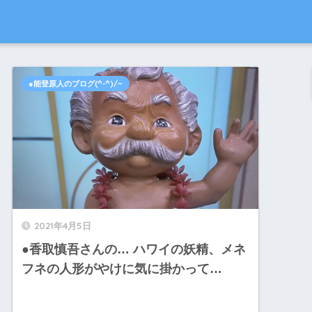
●能登原人のブログ(^-^)/~
2021年4月5日
●香取慎吾さんの… ハワイの妖精、メネ
フネの人形がやけに気に掛かって…