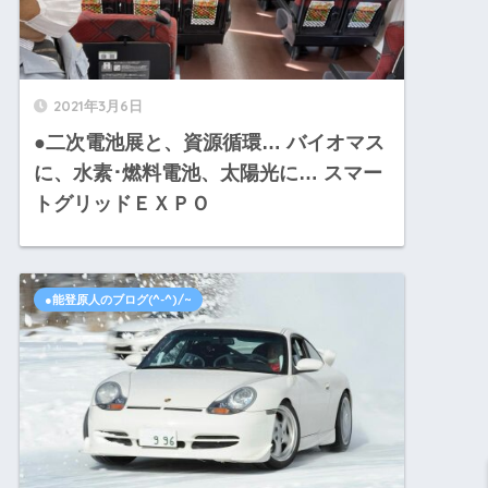
2021年3月6日
●二次電池展と、資源循環… バイオマス
に、水素･燃料電池、太陽光に… スマー
トグリッドＥＸＰＯ
●能登原人のブログ(^-^)/~