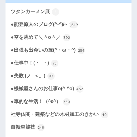
ツタンカーメン展
1
●能登原人のブログ(^-^)/~
1,649
●空を眺めて＼＾o＾／
392
●出張も出会いの旅(^・ω・^)
254
●仕事中！(・_・)
75
●失敗 (ノ_＜。)
93
●機械屋さんのお仕事o(^-^o)
462
●車的な生活！（^ε^）
350
社寺仏閣・建築などの木材加工のきかい
40
自転車競技
248