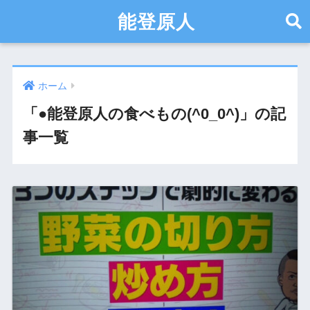
能登原人
ホーム
「●能登原人の食べもの(^0_0^)」の記
事一覧