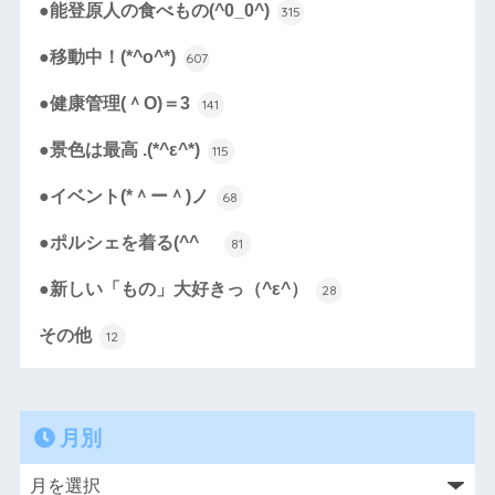
●能登原人の食べもの(^0_0^)
315
●移動中！(*^o^*)
607
●健康管理(＾O)＝3
141
●景色は最高 .(*^ε^*)
115
●イベント(*＾ー＾)ノ
68
●ポルシェを着る(^^ゞ
81
●新しい「もの」大好きっ（^ε^）
28
その他
12
月別