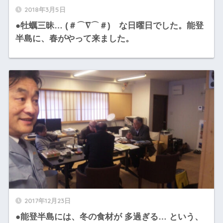
2018年3月5日
●牡蠣三昧… (＃⌒∇⌒＃)ゞな日曜日でした。能登
半島に、春がやって来ました。
2017年12月23日
●能登半島には、冬の食材が 多過ぎる… という、