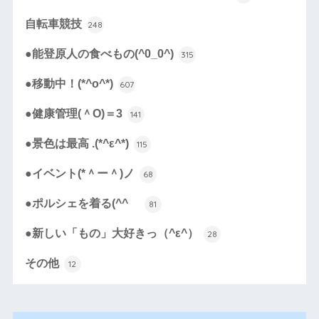
自転車競技
248
●能登原人の食べもの(^0_0^)
315
●移動中！(*^o^*)
607
●健康管理(＾O)＝3
141
●景色は最高 .(*^ε^*)
115
●イベント(*＾ー＾)ノ
68
●ポルシェを着る(^^ゞ
81
●新しい「もの」大好きっ（^ε^）
28
その他
12