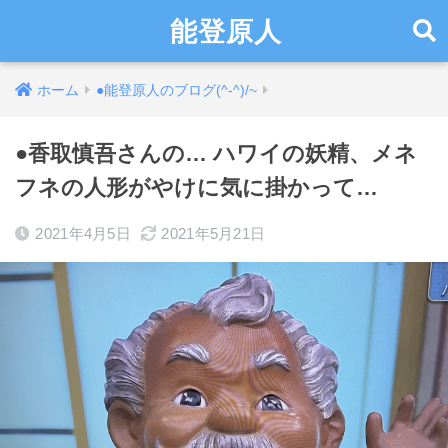
能登原人
ホーム
●能登原人のブログ(^-^)/~
●香取慎吾さんの… ハワイの妖精、メネ
フネの人形がやけに気に掛かって…
2021年4月5日
2021年5月21日