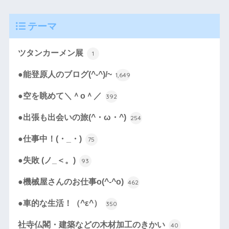
テーマ
ツタンカーメン展
1
●能登原人のブログ(^-^)/~
1,649
●空を眺めて＼＾o＾／
392
●出張も出会いの旅(^・ω・^)
254
●仕事中！(・_・)
75
●失敗 (ノ_＜。)
93
●機械屋さんのお仕事o(^-^o)
462
●車的な生活！（^ε^）
350
社寺仏閣・建築などの木材加工のきかい
40