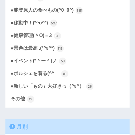
●能登原人の食べもの(^0_0^)
315
●移動中！(*^o^*)
607
●健康管理(＾O)＝3
141
●景色は最高 .(*^ε^*)
115
●イベント(*＾ー＾)ノ
68
●ポルシェを着る(^^ゞ
81
●新しい「もの」大好きっ（^ε^）
28
その他
12
月別