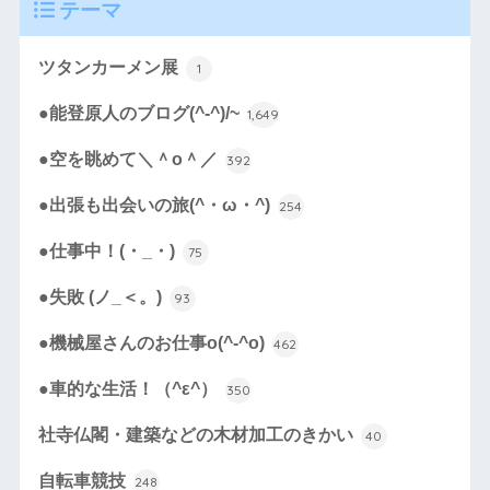
テーマ
ツタンカーメン展
1
●能登原人のブログ(^-^)/~
1,649
●空を眺めて＼＾o＾／
392
●出張も出会いの旅(^・ω・^)
254
●仕事中！(・_・)
75
●失敗 (ノ_＜。)
93
●機械屋さんのお仕事o(^-^o)
462
●車的な生活！（^ε^）
350
社寺仏閣・建築などの木材加工のきかい
40
自転車競技
248