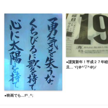
●謹賀新年！平成２７年
旦…ヾ(＠^▽^＠)ﾉ
●映画でも…f^_^;