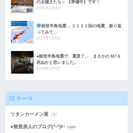
の太陽王たち～ 【準備中】です！
2025年2月8日
能登半島地震… ２１２１回の地震、振り返
ってみて…
2025年1月4日
●能登半島地震で、震度７… まさかの M7.6
死ぬかと思いました。
2024年2月1日
テーマ
ツタンカーメン展
1
●能登原人のブログ(^-^)/~
1,649