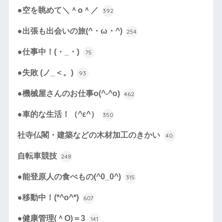
●空を眺めて＼＾o＾／
392
●出張も出会いの旅(^・ω・^)
254
●仕事中！(・_・)
75
●失敗 (ノ_＜。)
93
●機械屋さんのお仕事o(^-^o)
462
●車的な生活！（^ε^）
350
社寺仏閣・建築などの木材加工のきかい
40
自転車競技
248
●能登原人の食べもの(^0_0^)
315
●移動中！(*^o^*)
607
●健康管理(＾O)＝3
141