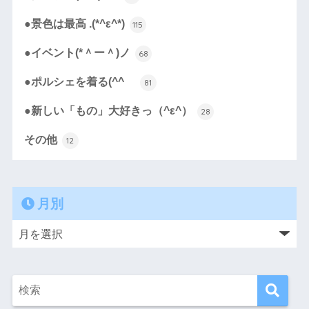
●景色は最高 .(*^ε^*)
115
●イベント(*＾ー＾)ノ
68
●ポルシェを着る(^^ゞ
81
●新しい「もの」大好きっ（^ε^）
28
その他
12
月別