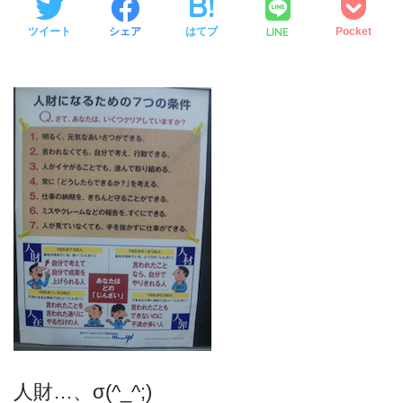
LINE
ツイート
シェア
はてブ
Pocket
人財…、σ(^_^;)