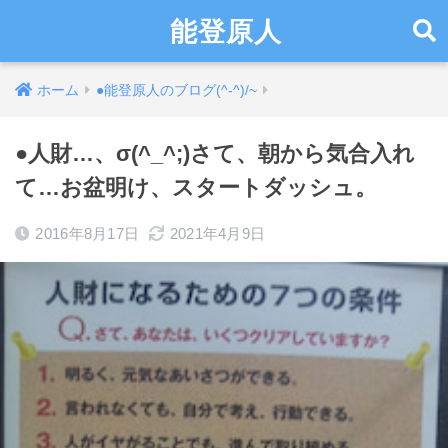
能登原人
ホーム
●能登原人のブログ(^-^)/~
●人財…、σ(^_^;)さて、朝から気合入れ
て…お盆明け、スタートダッシュ。
2016年8月17日
2021年4月9日