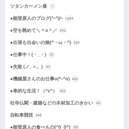
ツタンカーメン展
1
●能登原人のブログ(^-^)/~
1,649
●空を眺めて＼＾o＾／
392
●出張も出会いの旅(^・ω・^)
254
●仕事中！(・_・)
75
●失敗 (ノ_＜。)
93
●機械屋さんのお仕事o(^-^o)
462
●車的な生活！（^ε^）
350
社寺仏閣・建築などの木材加工のきかい
40
自転車競技
248
●能登原人の食べもの(^0_0^)
315