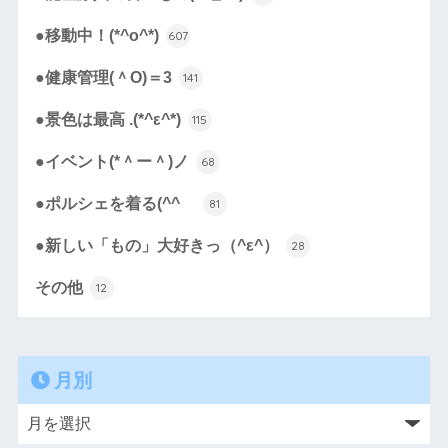
●移動中！(*^o^*)
607
●健康管理(＾O)＝3
141
●景色は最高 .(*^ε^*)
115
●イベント(*＾ー＾)ノ
68
●ポルシェを着る(^^ゞ
81
●新しい「もの」大好きっ（^ε^）
28
その他
12
月別