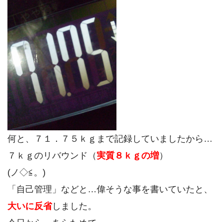
何と、７１．７５ｋｇまで記録していましたから…
７ｋｇのリバウンド（
実質８ｋｇの増
）
(ノ◇≦。)
「自己管理」などと…偉そうな事を書いていたと、
大いに反省
しました。