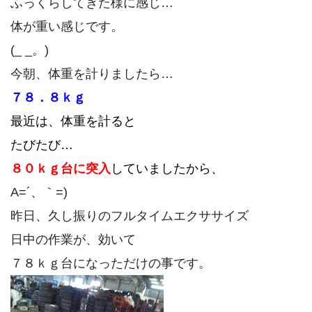
ふっくらしてきた様に感じ…
体が重い感じです。
(_ _。)
今朝、体重を計りましたら…
７８．８ｋｇ
最近は、体重を計ると
たびたび…
８０ｋｇ台に突入
していましたから、
A=´、｀=)ゞ
昨日、久し振りのフルタイムエクササイズ
日中の作業が、効いて
７８ｋｇ台になっただけの事です。