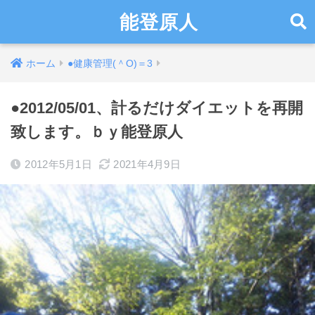
能登原人
ホーム
●健康管理(＾O)＝3
●2012/05/01、計るだけダイエットを再開
致します。ｂｙ能登原人
2012年5月1日
2021年4月9日