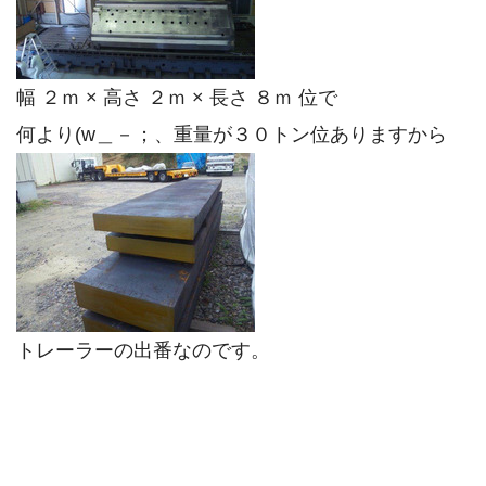
幅 ２ｍ × 高さ ２ｍ × 長さ ８ｍ 位で
何より(w＿－；、重量が３０トン位ありますから
トレーラーの出番なのです。