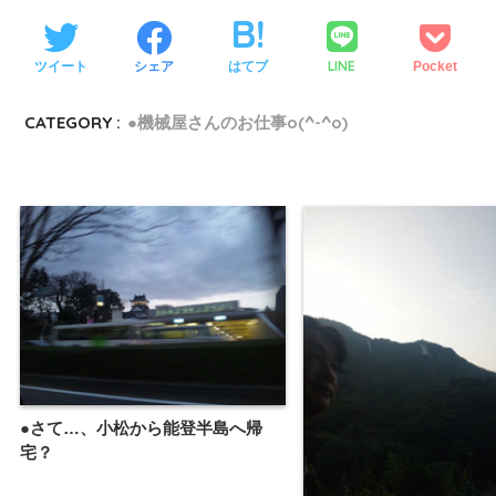
LINE
ツイート
シェア
はてブ
Pocket
CATEGORY :
●機械屋さんのお仕事o(^-^o)
●さて…、小松から能登半島へ帰
宅？