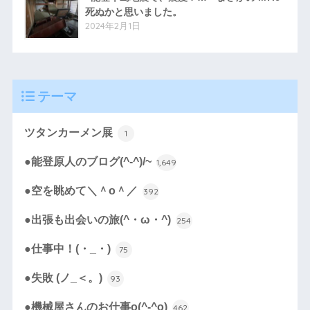
死ぬかと思いました。
2024年2月1日
テーマ
ツタンカーメン展
1
●能登原人のブログ(^-^)/~
1,649
●空を眺めて＼＾o＾／
392
●出張も出会いの旅(^・ω・^)
254
●仕事中！(・_・)
75
●失敗 (ノ_＜。)
93
●機械屋さんのお仕事o(^-^o)
462