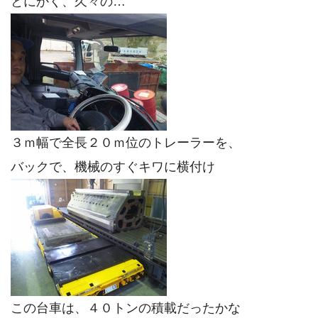
とにかく、久々の…
３ｍ幅で全長２０ｍ位のトレーラーを、
バックで、機械のすぐキワに横付け
この台車は、４０トンの積載だったかな