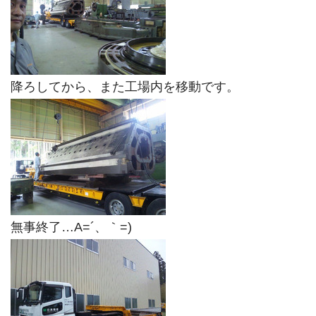
降ろしてから、また工場内を移動です。
無事終了…A=´、｀=)ゞ