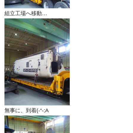
組立工場へ移動…
無事に、到着(-“-;A