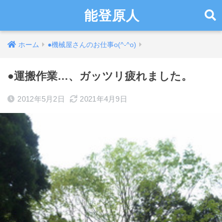
能登原人
ホーム
●機械屋さんのお仕事o(^-^o)
●運搬作業…、ガッツリ疲れました。
2012年5月2日
2021年4月9日