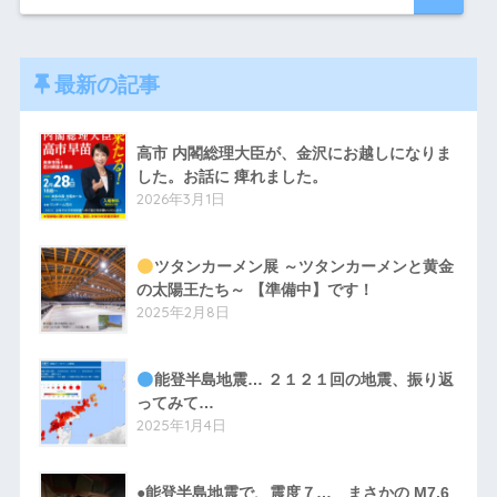
最新の記事
高市 内閣総理大臣が、金沢にお越しになりま
した。お話に 痺れました。
2026年3月1日
ツタンカーメン展 ～ツタンカーメンと黄金
の太陽王たち～ 【準備中】です！
2025年2月8日
能登半島地震… ２１２１回の地震、振り返
ってみて…
2025年1月4日
●能登半島地震で、震度７… まさかの M7.6