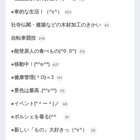
●車的な生活！（^ε^）
350
社寺仏閣・建築などの木材加工のきかい
40
自転車競技
248
●能登原人の食べもの(^0_0^)
315
●移動中！(*^o^*)
607
●健康管理(＾O)＝3
141
●景色は最高 .(*^ε^*)
115
●イベント(*＾ー＾)ノ
68
●ポルシェを着る(^^ゞ
81
●新しい「もの」大好きっ（^ε^）
28