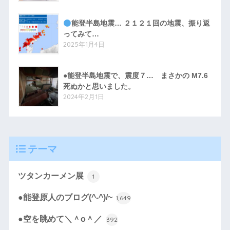
能登半島地震… ２１２１回の地震、振り返
ってみて…
2025年1月4日
●能登半島地震で、震度７… まさかの M7.6
死ぬかと思いました。
2024年2月1日
テーマ
ツタンカーメン展
1
●能登原人のブログ(^-^)/~
1,649
●空を眺めて＼＾o＾／
392