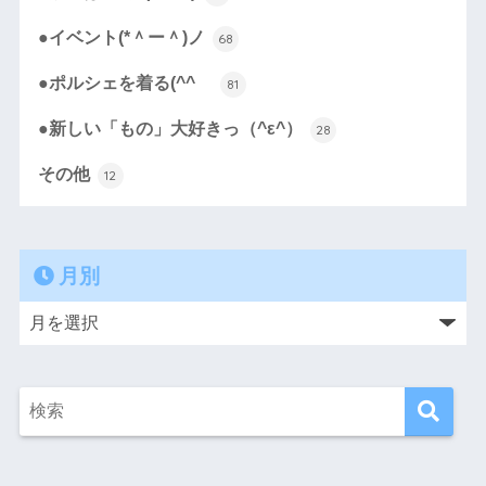
●イベント(*＾ー＾)ノ
68
●ポルシェを着る(^^ゞ
81
●新しい「もの」大好きっ（^ε^）
28
その他
12
月別