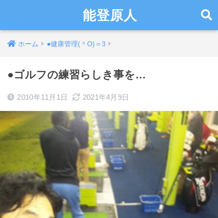
能登原人
ホーム
●健康管理(＾O)＝3
●ゴルフの練習らしき事を…
2010年11月1日
2021年4月9日