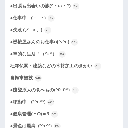
●出張も出会いの旅(^・ω・^)
254
●仕事中！(・_・)
75
●失敗 (ノ_＜。)
93
●機械屋さんのお仕事o(^-^o)
462
●車的な生活！（^ε^）
350
社寺仏閣・建築などの木材加工のきかい
40
自転車競技
248
●能登原人の食べもの(^0_0^)
315
●移動中！(*^o^*)
607
●健康管理(＾O)＝3
141
●景色は最高 .(*^ε^*)
115