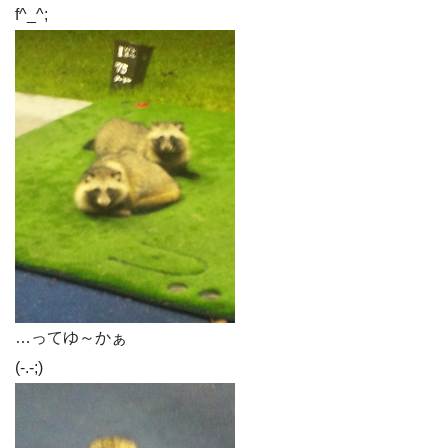
f^_^;
…ってゆ～かぁ
(-.-;)