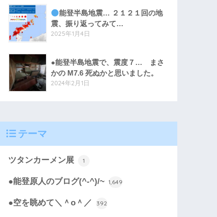
能登半島地震… ２１２１回の地
震、振り返ってみて…
2025年1月4日
●能登半島地震で、震度７… まさ
かの M7.6 死ぬかと思いました。
2024年2月1日
テーマ
ツタンカーメン展
1
●能登原人のブログ(^-^)/~
1,649
●空を眺めて＼＾o＾／
392