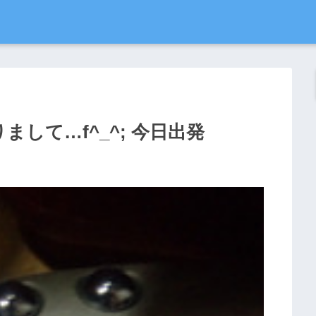
して…f^_^; 今日出発