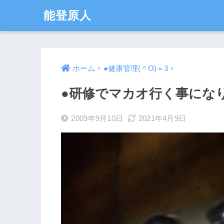
能登原人
ホーム
●健康管理(＾O)＝3
●研修でマカオ行く事になりま
2009年9月10日
2021年4月9日