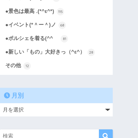
●景色は最高 .(*^ε^*)
115
●イベント(*＾ー＾)ノ
68
●ポルシェを着る(^^ゞ
81
●新しい「もの」大好きっ（^ε^）
28
その他
12
月別