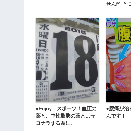
せんf^_^
●Enjoy スポーツ！血圧の
●腰痛が治
薬と、中性脂肪の薬と…サ
んです！
ヨナラする為に、