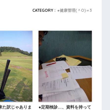
CATEGORY :
●健康管理(＾O)＝3
来た訳じゃありま
●定期検診…、資料を持って