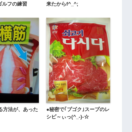
;ゴルフの練習
来たからf^_^;
る方法が、あった
●秘密で｢プゴク｣スープのレ
シピ～ぃっ(^_-)-☆