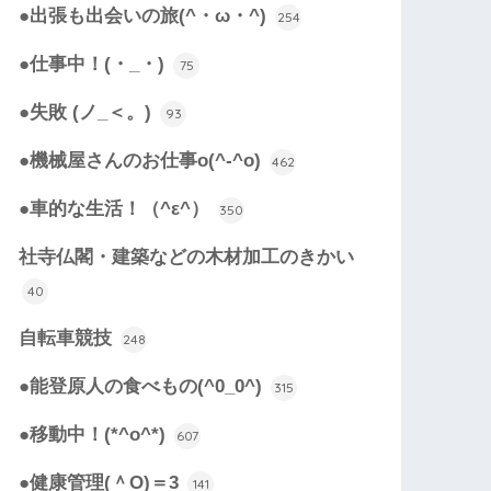
●出張も出会いの旅(^・ω・^)
254
●仕事中！(・_・)
75
●失敗 (ノ_＜。)
93
●機械屋さんのお仕事o(^-^o)
462
●車的な生活！（^ε^）
350
社寺仏閣・建築などの木材加工のきかい
40
自転車競技
248
●能登原人の食べもの(^0_0^)
315
●移動中！(*^o^*)
607
●健康管理(＾O)＝3
141