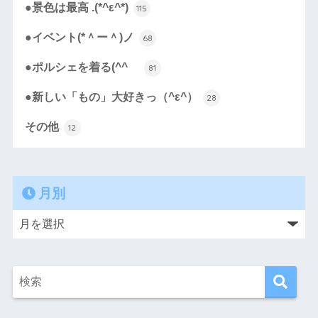
●景色は最高 .(*^ε^*)
115
●イベント(*＾ー＾)ノ
68
●ポルシェを着る(^^ゞ
81
●新しい「もの」大好きっ（^ε^）
28
その他
12
月別