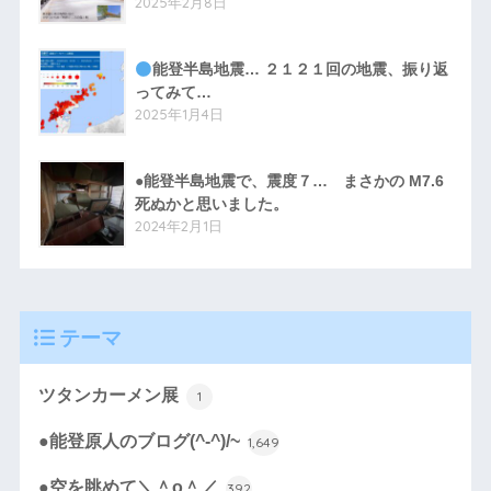
2025年2月8日
能登半島地震… ２１２１回の地震、振り返
ってみて…
2025年1月4日
●能登半島地震で、震度７… まさかの M7.6
死ぬかと思いました。
2024年2月1日
テーマ
ツタンカーメン展
1
●能登原人のブログ(^-^)/~
1,649
●空を眺めて＼＾o＾／
392