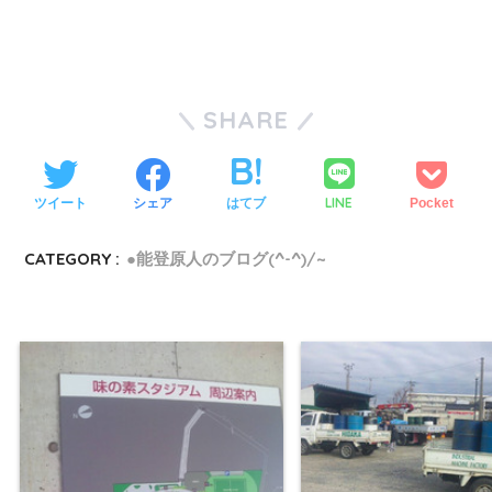
SHARE
LINE
ツイート
シェア
はてブ
Pocket
CATEGORY :
●能登原人のブログ(^-^)/~