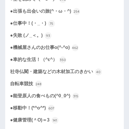
●出張も出会いの旅(^・ω・^)
254
●仕事中！(・_・)
75
●失敗 (ノ_＜。)
93
●機械屋さんのお仕事o(^-^o)
462
●車的な生活！（^ε^）
350
社寺仏閣・建築などの木材加工のきかい
40
自転車競技
248
●能登原人の食べもの(^0_0^)
315
●移動中！(*^o^*)
607
●健康管理(＾O)＝3
141