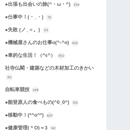
●出張も出会いの旅(^・ω・^)
254
●仕事中！(・_・)
75
●失敗 (ノ_＜。)
93
●機械屋さんのお仕事o(^-^o)
462
●車的な生活！（^ε^）
350
社寺仏閣・建築などの木材加工のきかい
40
自転車競技
248
●能登原人の食べもの(^0_0^)
315
●移動中！(*^o^*)
607
●健康管理(＾O)＝3
141