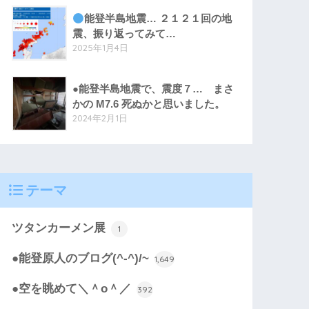
能登半島地震… ２１２１回の地
震、振り返ってみて…
2025年1月4日
●能登半島地震で、震度７… まさ
かの M7.6 死ぬかと思いました。
2024年2月1日
テーマ
ツタンカーメン展
1
●能登原人のブログ(^-^)/~
1,649
●空を眺めて＼＾o＾／
392