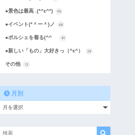
●景色は最高 .(*^ε^*)
115
●イベント(*＾ー＾)ノ
68
●ポルシェを着る(^^ゞ
81
●新しい「もの」大好きっ（^ε^）
28
その他
12
月別