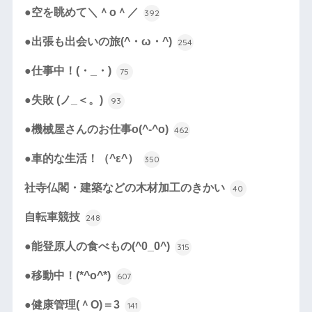
●空を眺めて＼＾o＾／
392
●出張も出会いの旅(^・ω・^)
254
●仕事中！(・_・)
75
●失敗 (ノ_＜。)
93
●機械屋さんのお仕事o(^-^o)
462
●車的な生活！（^ε^）
350
社寺仏閣・建築などの木材加工のきかい
40
自転車競技
248
●能登原人の食べもの(^0_0^)
315
●移動中！(*^o^*)
607
●健康管理(＾O)＝3
141