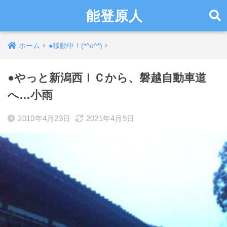
能登原人
ホーム
●移動中！(*^o^*)
●やっと新潟西ＩＣから、磐越自動車道
へ…小雨
2010年4月23日
2021年4月9日