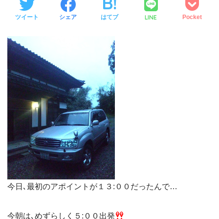
LINE
ツイート
シェア
はてブ
Pocket
今日､最初のアポイントが１３:００だったんで…
今朝は､めずらしく５:００出発