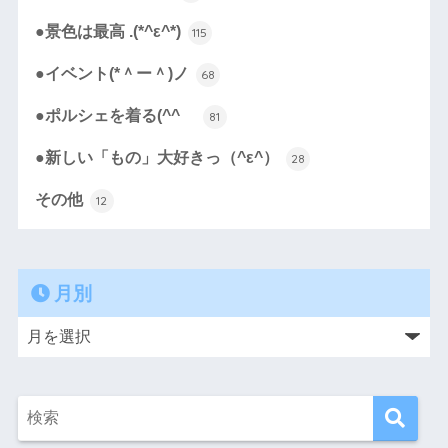
●景色は最高 .(*^ε^*)
115
●イベント(*＾ー＾)ノ
68
●ポルシェを着る(^^ゞ
81
●新しい「もの」大好きっ（^ε^）
28
その他
12
月別