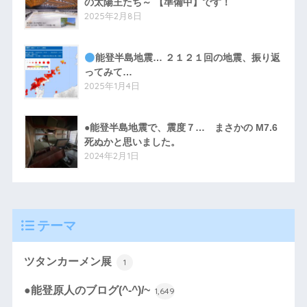
の太陽王たち～ 【準備中】です！
2025年2月8日
能登半島地震… ２１２１回の地震、振り返
ってみて…
2025年1月4日
●能登半島地震で、震度７… まさかの M7.6
死ぬかと思いました。
2024年2月1日
テーマ
ツタンカーメン展
1
●能登原人のブログ(^-^)/~
1,649