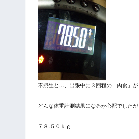
不摂生と…、出張中に３回程の「肉食」が
どんな体重計測結果になるか心配でしたが
７８.５０ｋｇ