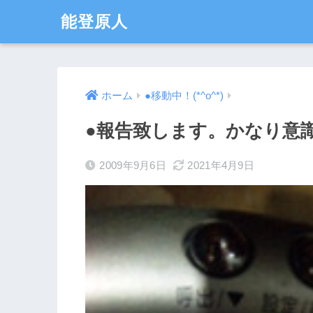
能登原人
ホーム
●移動中！(*^o^*)
●報告致します。かなり意
2009年9月6日
2021年4月9日