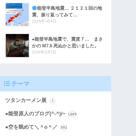
能登半島地震… ２１２１回の地
震、振り返ってみて…
2025年1月4日
●能登半島地震で、震度７… まさ
かの M7.6 死ぬかと思いました。
2024年2月1日
テーマ
ツタンカーメン展
1
●能登原人のブログ(^-^)/~
1,649
●空を眺めて＼＾o＾／
392