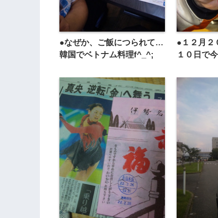
●なぜか、ご飯につられて…
●１２月２
韓国でベトナム料理f^_^;
１０日で