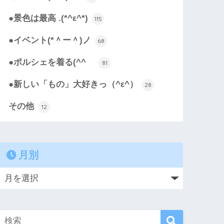
●景色は最高 .(*^ε^*)
115
●イベント(*＾ー＾)ノ
68
●ポルシェを着る(^^ゞ
81
●新しい「もの」大好きっ（^ε^）
28
その他
12
月別