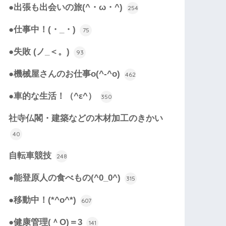
●出張も出会いの旅(^・ω・^)
254
●仕事中！(・_・)
75
●失敗 (ノ_＜。)
93
●機械屋さんのお仕事o(^-^o)
462
●車的な生活！（^ε^）
350
社寺仏閣・建築などの木材加工のきかい
40
自転車競技
248
●能登原人の食べもの(^0_0^)
315
●移動中！(*^o^*)
607
●健康管理(＾O)＝3
141