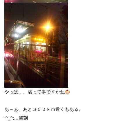
やっぱ…、歳って事ですかね
あ～ぁ、あと３００ｋｍ近くもある。
f^_^;…遅刻