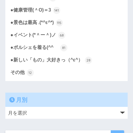
●健康管理(＾O)＝3
141
●景色は最高 .(*^ε^*)
115
●イベント(*＾ー＾)ノ
68
●ポルシェを着る(^^ゞ
81
●新しい「もの」大好きっ（^ε^）
28
その他
12
月別