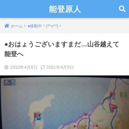
能登原人
ホーム
●移動中！(*^o^*)
●おはょうございますまだ…山谷越えて
能登へ
2010年4月8日
2021年4月9日