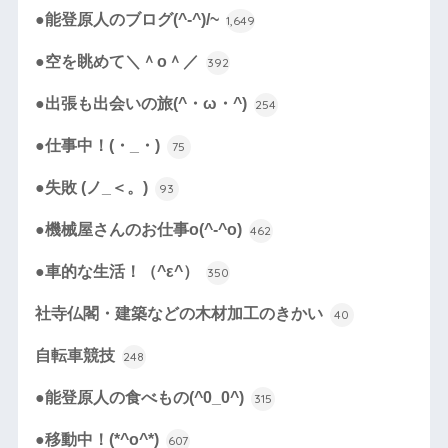
●能登原人のブログ(^-^)/~
1,649
●空を眺めて＼＾o＾／
392
●出張も出会いの旅(^・ω・^)
254
●仕事中！(・_・)
75
●失敗 (ノ_＜。)
93
●機械屋さんのお仕事o(^-^o)
462
●車的な生活！（^ε^）
350
社寺仏閣・建築などの木材加工のきかい
40
自転車競技
248
●能登原人の食べもの(^0_0^)
315
●移動中！(*^o^*)
607