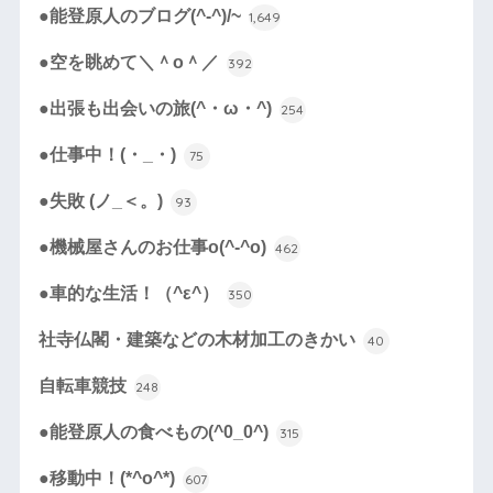
●能登原人のブログ(^-^)/~
1,649
●空を眺めて＼＾o＾／
392
●出張も出会いの旅(^・ω・^)
254
●仕事中！(・_・)
75
●失敗 (ノ_＜。)
93
●機械屋さんのお仕事o(^-^o)
462
●車的な生活！（^ε^）
350
社寺仏閣・建築などの木材加工のきかい
40
自転車競技
248
●能登原人の食べもの(^0_0^)
315
●移動中！(*^o^*)
607