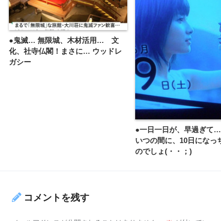
●鬼滅… 無限城、木材活用… 文
化、社寺仏閣！まさに… ウッドレ
ガシー
●一日一日が、早過ぎて…σ(
いつの間に、10日になっ
のでしょ(・・；)
コメントを残す