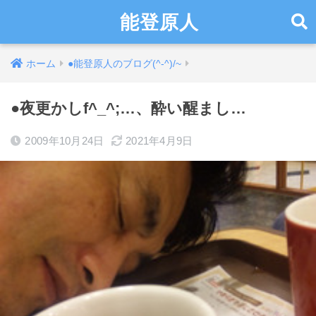
能登原人
ホーム
●能登原人のブログ(^-^)/~
●夜更かしf^_^;…、酔い醒まし…
2009年10月24日
2021年4月9日