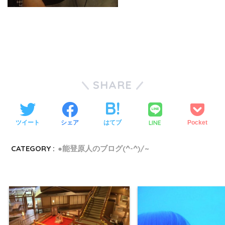
SHARE
LINE
ツイート
シェア
はてブ
Pocket
CATEGORY :
●能登原人のブログ(^-^)/~