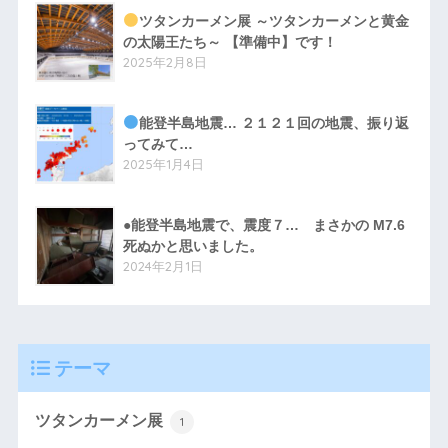
ツタンカーメン展 ～ツタンカーメンと黄金
の太陽王たち～ 【準備中】です！
2025年2月8日
能登半島地震… ２１２１回の地震、振り返
ってみて…
2025年1月4日
●能登半島地震で、震度７… まさかの M7.6
死ぬかと思いました。
2024年2月1日
テーマ
ツタンカーメン展
1