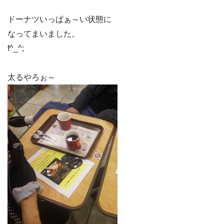
ドーナツいっぱぁ～い状態に
なってまいました。
f^_^;
太るやろぉ～