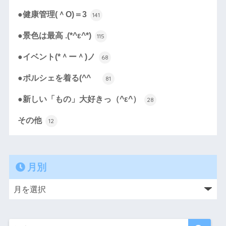
●健康管理(＾O)＝3
141
●景色は最高 .(*^ε^*)
115
●イベント(*＾ー＾)ノ
68
●ポルシェを着る(^^ゞ
81
●新しい「もの」大好きっ（^ε^）
28
その他
12
月別