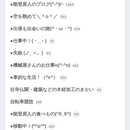
●能登原人のブログ(^-^)/~
1,649
●空を眺めて＼＾o＾／
392
●出張も出会いの旅(^・ω・^)
254
●仕事中！(・_・)
75
●失敗 (ノ_＜。)
93
●機械屋さんのお仕事o(^-^o)
462
●車的な生活！（^ε^）
350
社寺仏閣・建築などの木材加工のきかい
40
自転車競技
248
●能登原人の食べもの(^0_0^)
315
●移動中！(*^o^*)
607