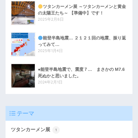
ツタンカーメン展 ～ツタンカーメンと黄金
の太陽王たち～ 【準備中】です！
2025年2月8日
能登半島地震… ２１２１回の地震、振り返
ってみて…
2025年1月4日
●能登半島地震で、震度７… まさかの M7.6
死ぬかと思いました。
2024年2月1日
テーマ
ツタンカーメン展
1