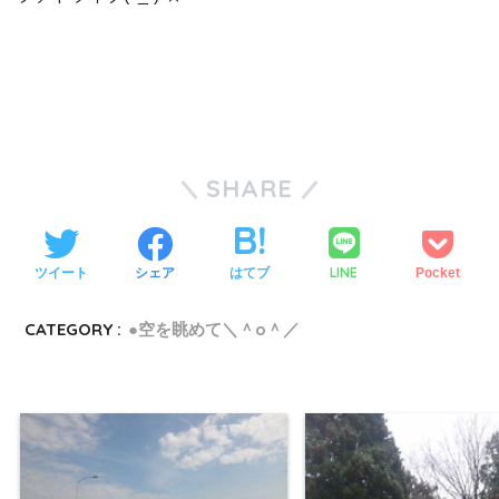
SHARE
LINE
ツイート
シェア
はてブ
Pocket
CATEGORY :
●空を眺めて＼＾o＾／