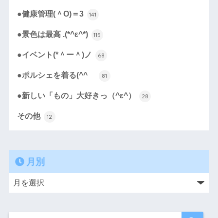
●健康管理(＾O)＝3
141
●景色は最高 .(*^ε^*)
115
●イベント(*＾ー＾)ノ
68
●ポルシェを着る(^^ゞ
81
●新しい「もの」大好きっ（^ε^）
28
その他
12
月別