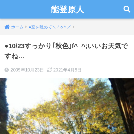
能登原人
ホーム
●空を眺めて＼＾o＾／
●10/23すっかり｢秋色｣f^_^;いいお天気で
すね…
2009年10月23日
2021年4月9日