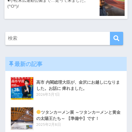
●小松末広運動公園まで…走って来ました。
(^O^)/
最新の記事
高市 内閣総理大臣が、金沢にお越しになりま
した。お話に 痺れました。
2026年3月1日
ツタンカーメン展 ～ツタンカーメンと黄金
の太陽王たち～ 【準備中】です！
2025年2月8日