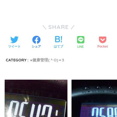
SHARE
LINE
ツイート
シェア
はてブ
Pocket
CATEGORY :
●健康管理(＾O)＝3