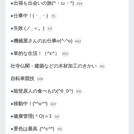
●出張も出会いの旅(^・ω・^)
254
●仕事中！(・_・)
75
●失敗 (ノ_＜。)
93
●機械屋さんのお仕事o(^-^o)
462
●車的な生活！（^ε^）
350
社寺仏閣・建築などの木材加工のきかい
40
自転車競技
248
●能登原人の食べもの(^0_0^)
315
●移動中！(*^o^*)
607
●健康管理(＾O)＝3
141
●景色は最高 .(*^ε^*)
115