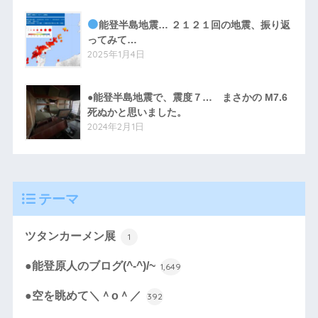
能登半島地震… ２１２１回の地震、振り返
ってみて…
2025年1月4日
●能登半島地震で、震度７… まさかの M7.6
死ぬかと思いました。
2024年2月1日
テーマ
ツタンカーメン展
1
●能登原人のブログ(^-^)/~
1,649
●空を眺めて＼＾o＾／
392