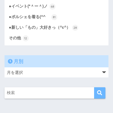
●イベント(*＾ー＾)ノ
68
●ポルシェを着る(^^ゞ
81
●新しい「もの」大好きっ（^ε^）
28
その他
12
月別