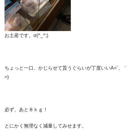
お土産です。σ(^_^;)
ちょっと一口、かじらせて貰うぐらいが丁度いいA=´、｀
=)ゞ
必ず、あと８ｋｇ！
とにかく無理なく減量してみせます。