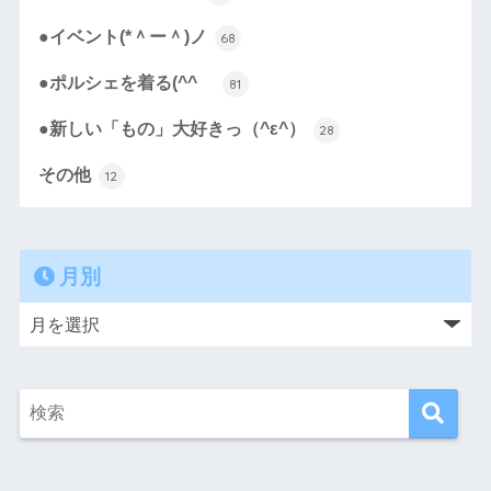
●イベント(*＾ー＾)ノ
68
●ポルシェを着る(^^ゞ
81
●新しい「もの」大好きっ（^ε^）
28
その他
12
月別