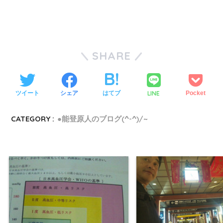
SHARE
LINE
ツイート
シェア
はてブ
Pocket
CATEGORY :
●能登原人のブログ(^-^)/~