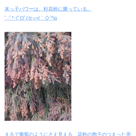
末っ子パワーは、杉花粉に勝っている。
ﾟ･ﾟ*･(ﾟOﾟ(☆○=(｀◇´*)o
まるで葡萄のようにさえ見える、花粉の胞子のつまった房