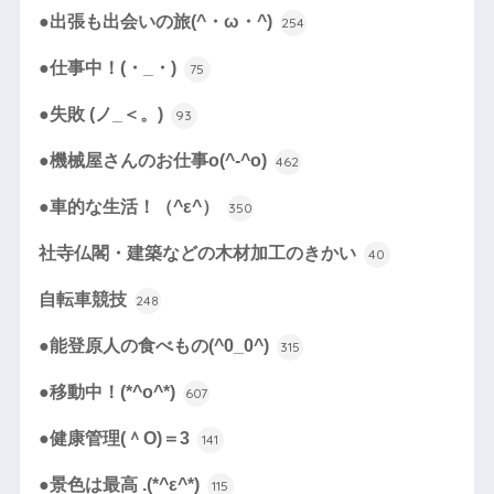
●出張も出会いの旅(^・ω・^)
254
●仕事中！(・_・)
75
●失敗 (ノ_＜。)
93
●機械屋さんのお仕事o(^-^o)
462
●車的な生活！（^ε^）
350
社寺仏閣・建築などの木材加工のきかい
40
自転車競技
248
●能登原人の食べもの(^0_0^)
315
●移動中！(*^o^*)
607
●健康管理(＾O)＝3
141
●景色は最高 .(*^ε^*)
115