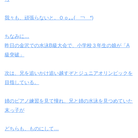
我々も、頑張らないと。Ｏｏ｡｡(￣￢￣*)
ちなみに…
昨日の金沢での水泳B級大会で、小学校３年生の娘が「A
級突破」
次は、兄を追いかけ追い越すぞとジュニアオリンピックを
目指している。
姉のピアノ練習を見て憧れ、兄と姉の水泳を見つめていた
末っ子が
どちらも、ものにして…