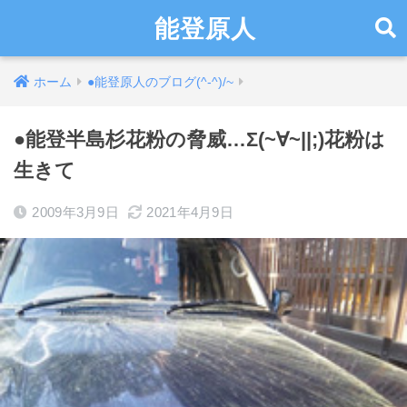
能登原人
ホーム
●能登原人のブログ(^-^)/~
●能登半島杉花粉の脅威…Σ(~∀~||;)花粉は
生きて
2009年3月9日
2021年4月9日