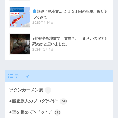
能登半島地震… ２１２１回の地震、振り返
ってみて…
2025年1月4日
●能登半島地震で、震度７… まさかの M7.6
死ぬかと思いました。
2024年2月1日
テーマ
ツタンカーメン展
1
●能登原人のブログ(^-^)/~
1,649
●空を眺めて＼＾o＾／
392