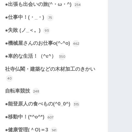
●出張も出会いの旅(^・ω・^)
254
●仕事中！(・_・)
75
●失敗 (ノ_＜。)
93
●機械屋さんのお仕事o(^-^o)
462
●車的な生活！（^ε^）
350
社寺仏閣・建築などの木材加工のきかい
40
自転車競技
248
●能登原人の食べもの(^0_0^)
315
●移動中！(*^o^*)
607
●健康管理(＾O)＝3
141