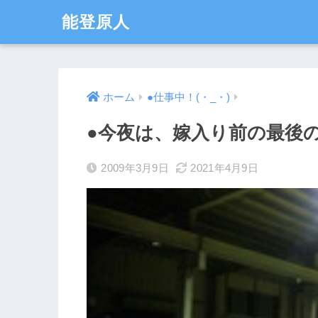
能登原人
ホーム
●仕事中！(・_・)
●今夜は、嫁入り前の最後
2009年3月9日
2021年4月9日