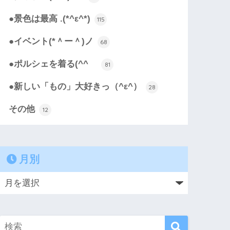
●景色は最高 .(*^ε^*)
115
●イベント(*＾ー＾)ノ
68
●ポルシェを着る(^^ゞ
81
●新しい「もの」大好きっ（^ε^）
28
その他
12
月別