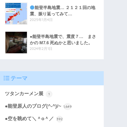
能登半島地震… ２１２１回の地
震、振り返ってみて…
2025年1月4日
●能登半島地震で、震度７… まさ
かの M7.6 死ぬかと思いました。
2024年2月1日
テーマ
ツタンカーメン展
1
●能登原人のブログ(^-^)/~
1,649
●空を眺めて＼＾o＾／
392