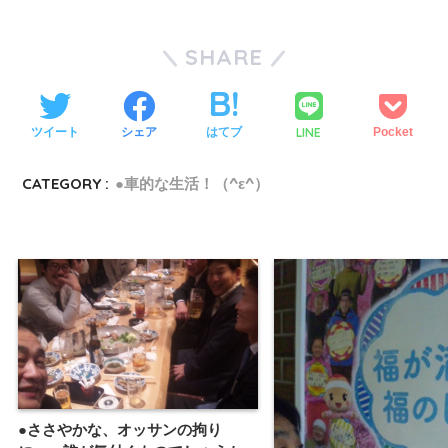
SHARE
LINE
ツイート
シェア
はてブ
Pocket
CATEGORY :
●車的な生活！（^ε^）
●ささやかな、オッサンの拘り