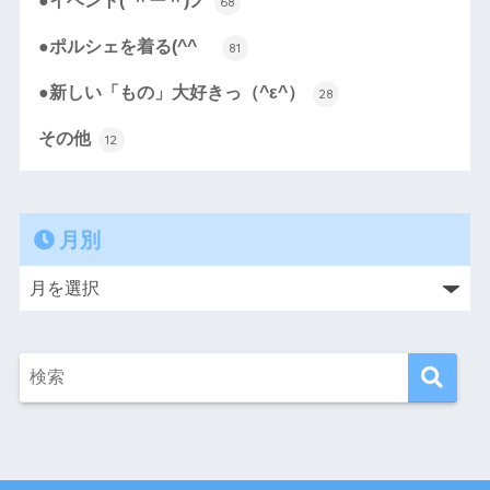
●イベント(*＾ー＾)ノ
68
●ポルシェを着る(^^ゞ
81
●新しい「もの」大好きっ（^ε^）
28
その他
12
月別