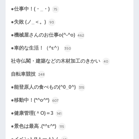
●仕事中！(・_・)
75
●失敗 (ノ_＜。)
93
●機械屋さんのお仕事o(^-^o)
462
●車的な生活！（^ε^）
350
社寺仏閣・建築などの木材加工のきかい
40
自転車競技
248
●能登原人の食べもの(^0_0^)
315
●移動中！(*^o^*)
607
●健康管理(＾O)＝3
141
●景色は最高 .(*^ε^*)
115