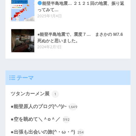
能登半島地震… ２１２１回の地震、振り返
ってみて…
2025年1月4日
●能登半島地震で、震度７… まさかの M7.6
死ぬかと思いました。
2024年2月1日
テーマ
ツタンカーメン展
1
●能登原人のブログ(^-^)/~
1,649
●空を眺めて＼＾o＾／
392
●出張も出会いの旅(^・ω・^)
254