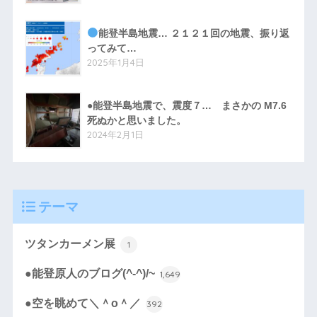
能登半島地震… ２１２１回の地震、振り返
ってみて…
2025年1月4日
●能登半島地震で、震度７… まさかの M7.6
死ぬかと思いました。
2024年2月1日
テーマ
ツタンカーメン展
1
●能登原人のブログ(^-^)/~
1,649
●空を眺めて＼＾o＾／
392