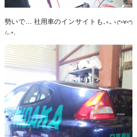
勢いで… 社用車のインサイトも
｡+.｡ヽ(*>∀<*)
ﾉ｡.+。