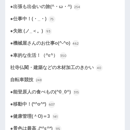
●出張も出会いの旅(^・ω・^)
254
●仕事中！(・_・)
75
●失敗 (ノ_＜。)
93
●機械屋さんのお仕事o(^-^o)
462
●車的な生活！（^ε^）
350
社寺仏閣・建築などの木材加工のきかい
40
自転車競技
248
●能登原人の食べもの(^0_0^)
315
●移動中！(*^o^*)
607
●健康管理(＾O)＝3
141
●景色は最高 .(*^ε^*)
115