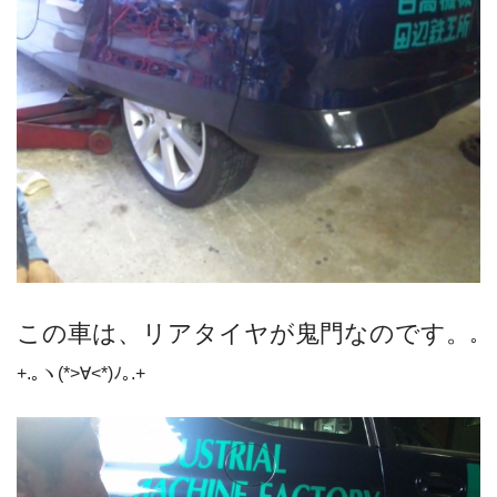
この車は、リアタイヤが鬼門なのです。
｡
+.｡ヽ(*>∀<*)ﾉ｡.+