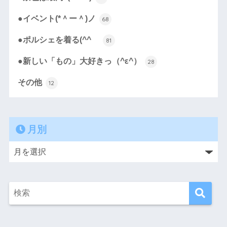
●イベント(*＾ー＾)ノ
68
●ポルシェを着る(^^ゞ
81
●新しい「もの」大好きっ（^ε^）
28
その他
12
月別