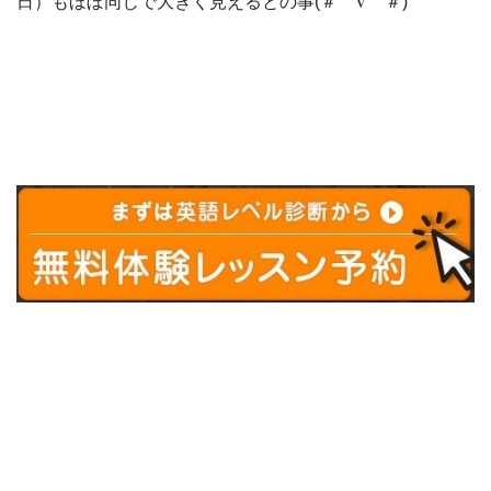
日）もほぼ同じで大きく見えるとの事(＃⌒∇⌒＃)ゞ