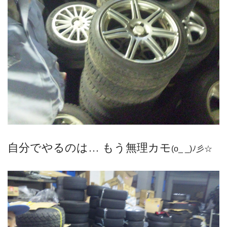
自分でやるのは… もう無理カモ
(o_ _)ﾉ彡☆