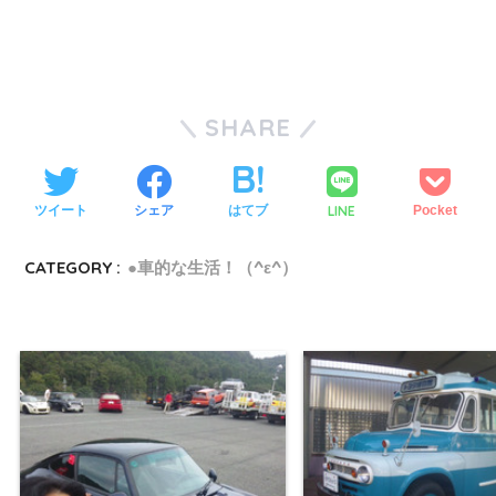
SHARE
LINE
ツイート
シェア
はてブ
Pocket
CATEGORY :
●車的な生活！（^ε^）