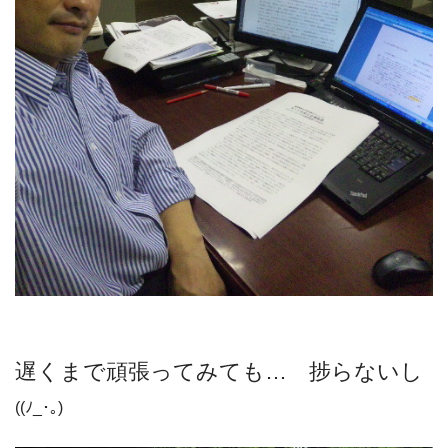
遅くまで頑張ってみても… 捗らないし
((ﾉ_･｡)