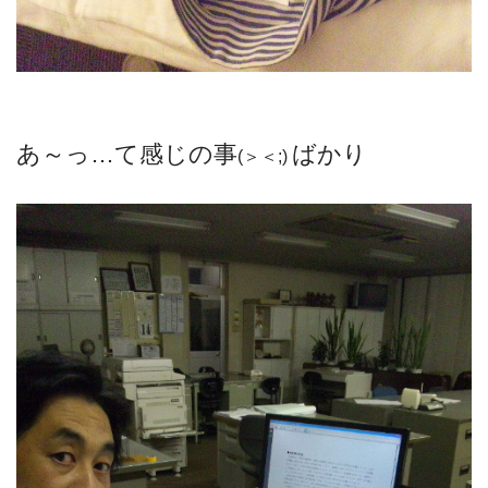
あ～っ…て感じの事
ばかり
(＞＜;)