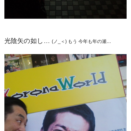
光陰矢の如し…
(ノ_＜) もう 今年も年の瀬…