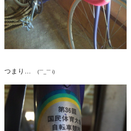
つまり…
(￣_￣ i)