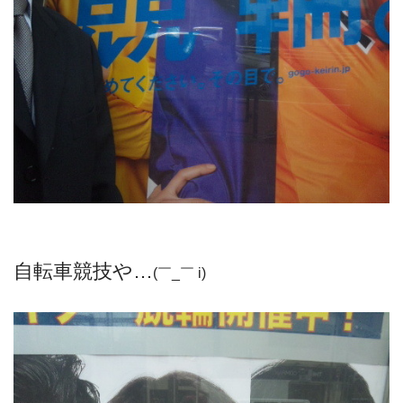
自転車競技や…
(￣_￣ i)