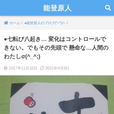
能登原人
ホーム
●能登原人のブログ(^-^)/~
●七転び八起き… 変化はコントロールで
きない。でもその先頭で 懸命な…人間の
わたしσ(^_^;)
2017年11月22日
2021年4月9日