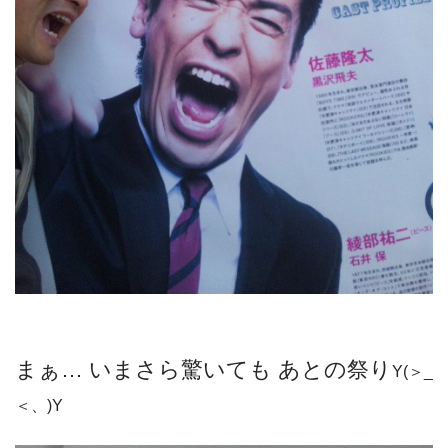
まぁ… いまさら驚いても あとの祭り
Y(＞_
＜、)Y