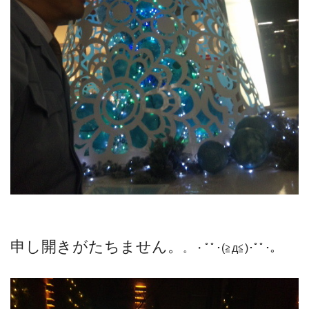
申し開きがたちません。
。・ﾟﾟ･(≧д≦)･ﾟﾟ･｡