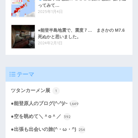
ってみて…
2025年1月4日
●能登半島地震で、震度７… まさかの M7.6
死ぬかと思いました。
2024年2月1日
テーマ
ツタンカーメン展
1
●能登原人のブログ(^-^)/~
1,649
●空を眺めて＼＾o＾／
392
●出張も出会いの旅(^・ω・^)
254