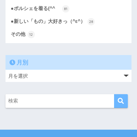
●ポルシェを着る(^^ゞ
81
●新しい「もの」大好きっ（^ε^）
28
その他
12
月別