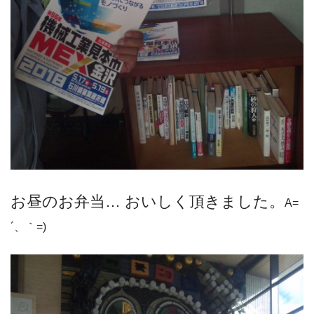
お昼のお弁当… おいしく頂きました。
A=
´、｀=)ゞ