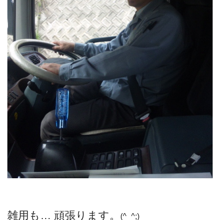
雑用も… 頑張ります。
(^_^;)