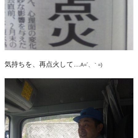
気持ちを、再点火して…
A=´、｀=)ゞ