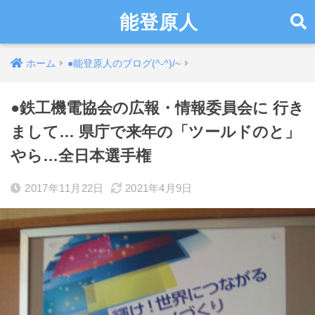
能登原人
ホーム
●能登原人のブログ(^-^)/~
●鉄工機電協会の広報・情報委員会に 行き
まして… 県庁で来年の「ツールドのと」
やら…全日本選手権
2017年11月22日
2021年4月9日