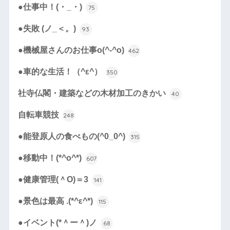
●仕事中！(・_・)
75
●失敗 (ノ_＜。)
93
●機械屋さんのお仕事o(^-^o)
462
●車的な生活！（^ε^）
350
社寺仏閣・建築などの木材加工のきかい
40
自転車競技
248
●能登原人の食べもの(^0_0^)
315
●移動中！(*^o^*)
607
●健康管理(＾O)＝3
141
●景色は最高 .(*^ε^*)
115
●イベント(*＾ー＾)ノ
68