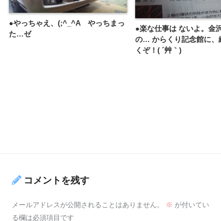
●やっちゃえ、(;^_^A やっちまっ
●楽な仕事は ないよ。金
た…ゼ
の… からくり記念館に、
くぞ！( ´艸｀)
コメントを残す
メールアドレスが公開されることはありません。
※
が付いてい
る欄は必須項目です