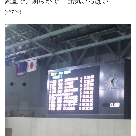
素直で、朗らかで… 元気いっぱい…
(≡^∇^≡)