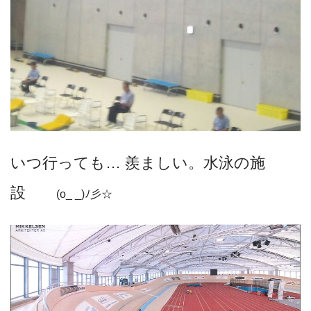
いつ行っても… 羨ましい。水泳の施
設
(o_ _)ﾉ彡☆