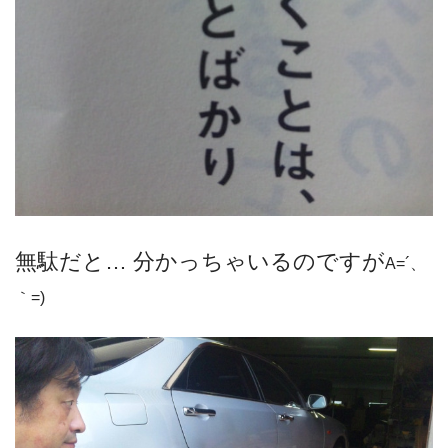
無駄だと… 分かっちゃいるのですが
A=´、
｀=)ゞ