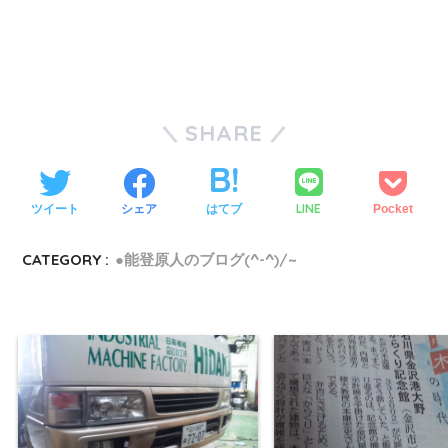
SHARE
LINE
ツイート
シェア
はてブ
Pocket
CATEGORY :
●能登原人のブログ(^-^)/~