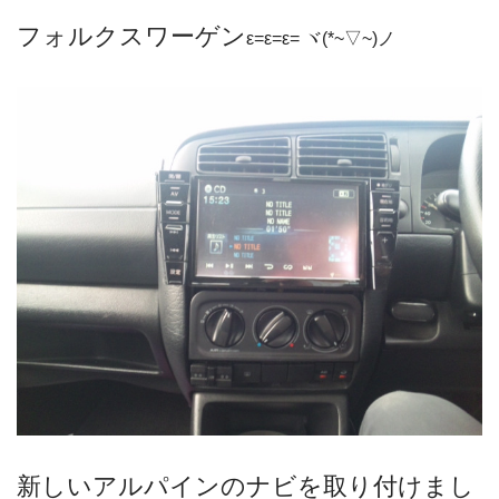
フォルクスワーゲン
ε=ε=ε= ヾ(*~▽~)ノ
新しいアルパインのナビを取り付けまし