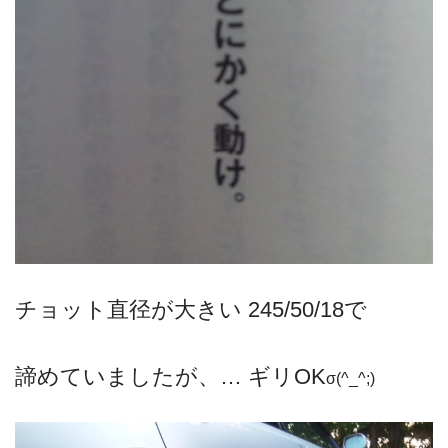
チョット直径が大きい 245/50/18で
諦めていましたが、… ギリOK
σ(^_^;)