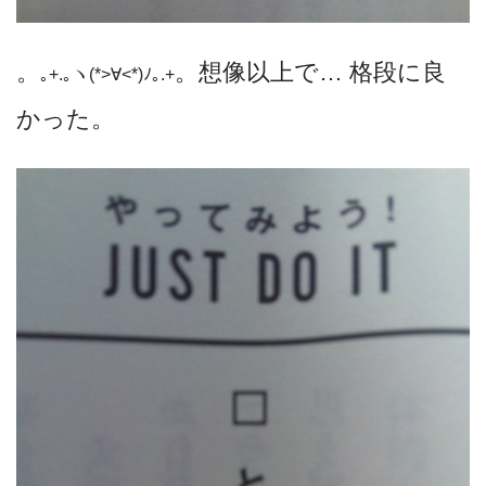
。
。想像以上で… 格段に良
｡+.｡ヽ(*>∀<*)ﾉ｡.+
かった。