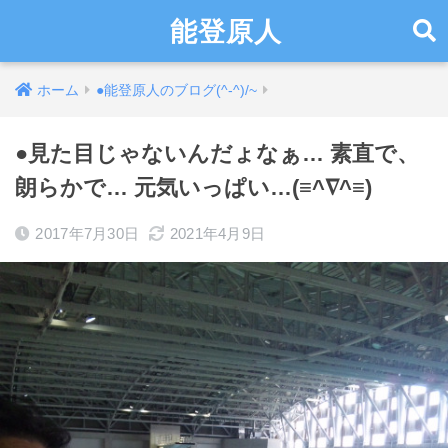
能登原人
ホーム
●能登原人のブログ(^-^)/~
●見た目じゃないんだょなぁ… 素直で、
朗らかで… 元気いっぱい…(≡^∇^≡)
2017年7月30日
2021年4月9日