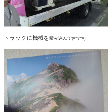
トラックに機械を
積み込んで
(≡^∇^≡)