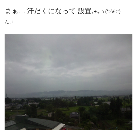
まぁ… 汗だくになって 設置
｡+.｡ヽ(*>∀<*)
ﾉ｡.+。