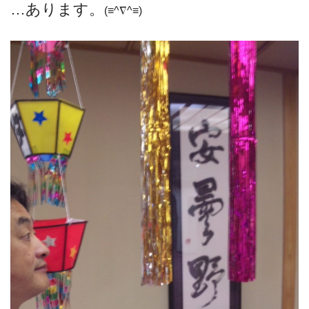
…あります。
(≡^∇^≡)