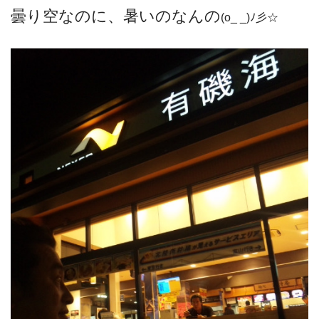
曇り空なのに、暑いのなんの
(o_ _)ﾉ彡☆