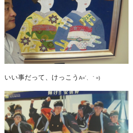
いい事だって、けっこう
A=´、｀=)ゞ