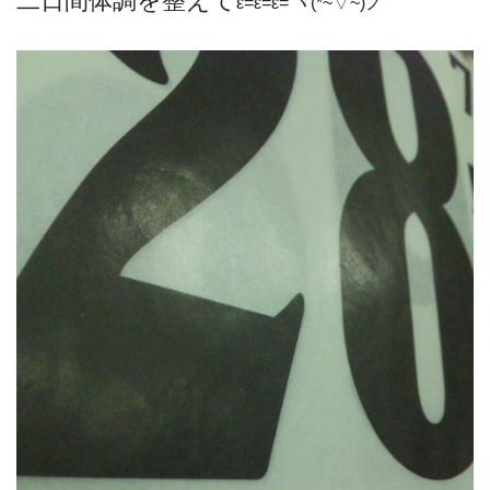
二日間体調を整えて
ε=ε=ε= ヾ(*~▽~)ノ