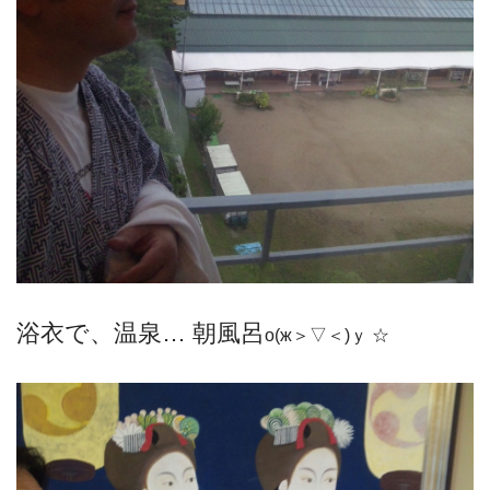
浴衣で、温泉… 朝風呂
о(ж＞▽＜)ｙ ☆