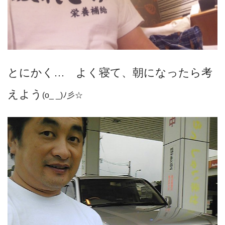
とにかく… よく寝て、朝になったら考
えよう
(o_ _)ﾉ彡☆