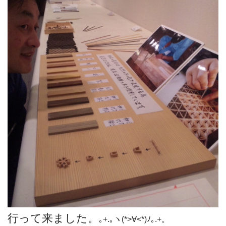
行って来ました。
｡+.｡ヽ(*>∀<*)ﾉ｡.+。