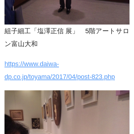
組子細工「塩澤正信 展」 5階アートサロ
ン富山大和
https://www.daiwa-
dp.co.jp/toyama/2017/04/post-823.php