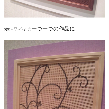
一つ一つの作品に
о(ж＞▽＜)ｙ ☆