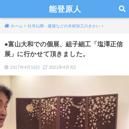
能登原人
ホーム
社寺仏閣・建築などの木材加工のきかい
●富山大和での個展、組子細工「塩澤正信
展」に行かせて頂きました。
2017年4月16日
2021年4月9日