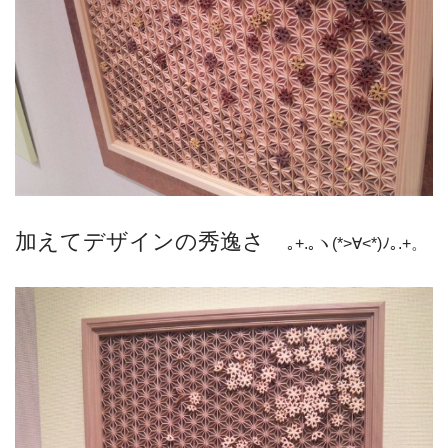
加えてデザインの秀逸さ
｡+.｡ヽ(*>∀<*)ﾉ｡.+。