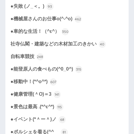
●失敗 (ノ_＜。)
93
●機械屋さんのお仕事o(^-^o)
462
●車的な生活！（^ε^）
350
社寺仏閣・建築などの木材加工のきかい
40
自転車競技
248
●能登原人の食べもの(^0_0^)
315
●移動中！(*^o^*)
607
●健康管理(＾O)＝3
141
●景色は最高 .(*^ε^*)
115
●イベント(*＾ー＾)ノ
68
●ポルシェを着る(^^ゞ
81