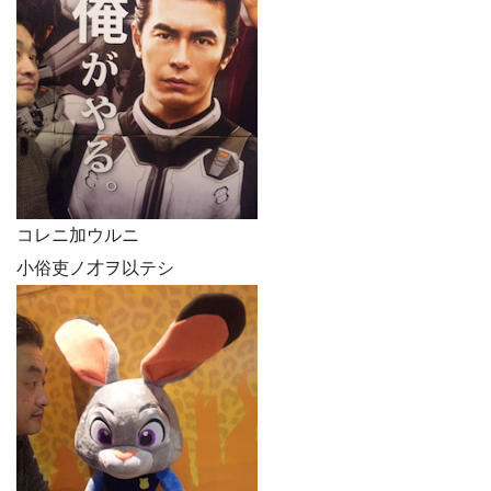
コレニ加ウルニ
小俗吏ノ才ヲ以テシ