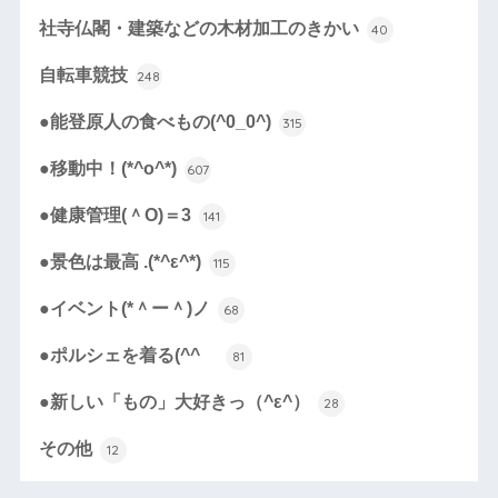
社寺仏閣・建築などの木材加工のきかい
40
自転車競技
248
●能登原人の食べもの(^0_0^)
315
●移動中！(*^o^*)
607
●健康管理(＾O)＝3
141
●景色は最高 .(*^ε^*)
115
●イベント(*＾ー＾)ノ
68
●ポルシェを着る(^^ゞ
81
●新しい「もの」大好きっ（^ε^）
28
その他
12