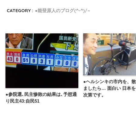
CATEGORY :
●能登原人のブログ(^-^)/~
●ヘルシンキの市内を、
ましたら… 面白い 日本
●参院選､民主惨敗の結果は､予想通
次第です。
り民主43:自民51