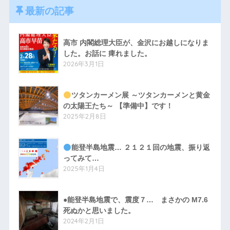
最新の記事
高市 内閣総理大臣が、金沢にお越しになりま
した。お話に 痺れました。
2026年3月1日
ツタンカーメン展 ～ツタンカーメンと黄金
の太陽王たち～ 【準備中】です！
2025年2月8日
能登半島地震… ２１２１回の地震、振り返
ってみて…
2025年1月4日
●能登半島地震で、震度７… まさかの M7.6
死ぬかと思いました。
2024年2月1日