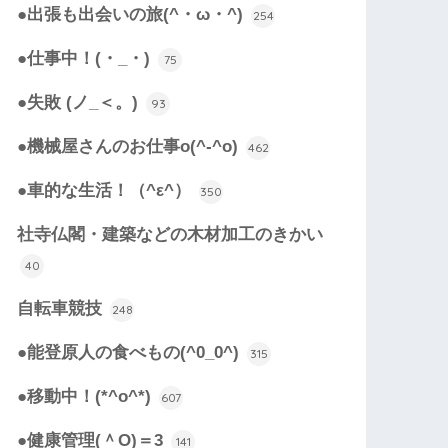
●出張も出会いの旅(^・ω・^)
254
●仕事中！(・_・)
75
●失敗 (ノ_＜。)
93
●機械屋さんのお仕事o(^-^o)
462
●車的な生活！（^ε^）
350
社寺仏閣・建築などの木材加工のきかい
40
自転車競技
248
●能登原人の食べもの(^0_0^)
315
●移動中！(*^o^*)
607
●健康管理(＾O)＝3
141