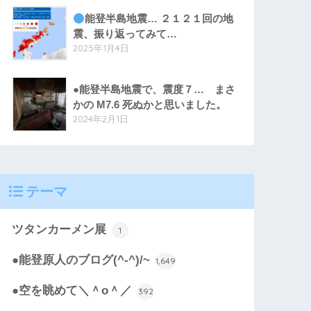
能登半島地震… ２１２１回の地
震、振り返ってみて…
2025年1月4日
●能登半島地震で、震度７… まさ
かの M7.6 死ぬかと思いました。
2024年2月1日
テーマ
ツタンカーメン展
1
●能登原人のブログ(^-^)/~
1,649
●空を眺めて＼＾o＾／
392