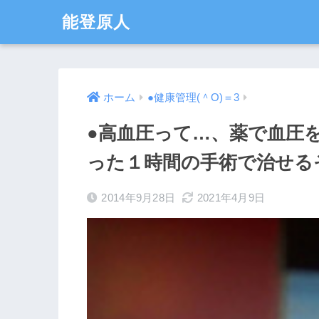
能登原人
ホーム
●健康管理(＾O)＝3
●高血圧って…、薬で血圧
った１時間の手術で治せる
2014年9月28日
2021年4月9日