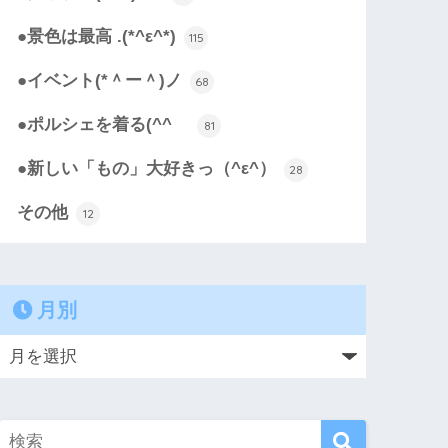
●景色は最高 .(*^ε^*)
115
●イベント(*＾ー＾)ノ
68
●ポルシェを着る(^^ゞ
81
●新しい「もの」大好きっ（^ε^）
28
その他
12
月別