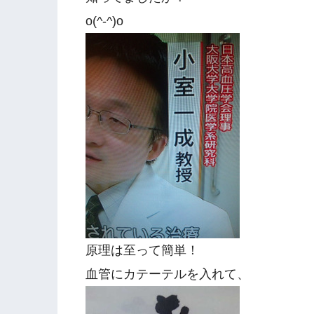
o(^-^)o
原理は至って簡単！
血管にカテーテルを入れて、