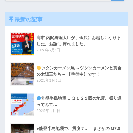
最新の記事
高市 内閣総理大臣が、金沢にお越しになりま
した。お話に 痺れました。
2026年3月1日
ツタンカーメン展 ～ツタンカーメンと黄金
の太陽王たち～ 【準備中】です！
2025年2月8日
能登半島地震… ２１２１回の地震、振り返
ってみて…
2025年1月4日
●能登半島地震で、震度７… まさかの M7.6