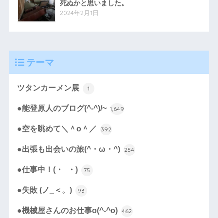
死ぬかと思いました。
2024年2月1日
テーマ
ツタンカーメン展
1
●能登原人のブログ(^-^)/~
1,649
●空を眺めて＼＾o＾／
392
●出張も出会いの旅(^・ω・^)
254
●仕事中！(・_・)
75
●失敗 (ノ_＜。)
93
●機械屋さんのお仕事o(^-^o)
462