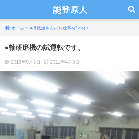
能登原人
ホーム
●機械屋さんのお仕事o(^-^o)
●軸研磨機の試運転です。
2013年9月3日
2021年4月9日