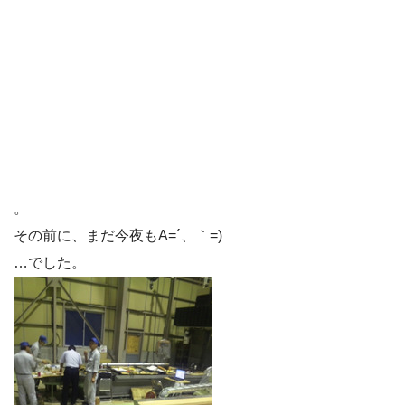
。
その前に、まだ今夜もA=´、｀=)ゞ
…でした。