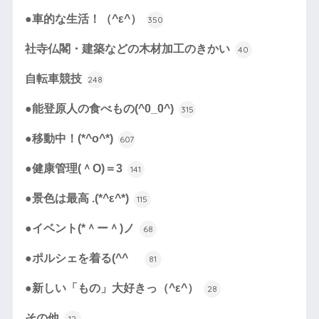
●車的な生活！（^ε^）
350
社寺仏閣・建築などの木材加工のきかい
40
自転車競技
248
●能登原人の食べもの(^0_0^)
315
●移動中！(*^o^*)
607
●健康管理(＾O)＝3
141
●景色は最高 .(*^ε^*)
115
●イベント(*＾ー＾)ノ
68
●ポルシェを着る(^^ゞ
81
●新しい「もの」大好きっ（^ε^）
28
その他
12