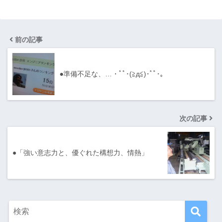
前の記事
●準備不足な、…・ﾟﾟ･(≧д≦)･ﾟﾟ･｡
次の記事
●「強い意志力と、優ぐれた構想力、情熱」