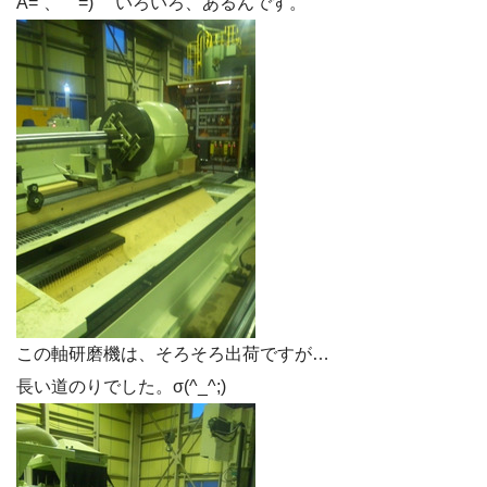
A=´、｀=)ゞ いろいろ、あるんです。
この軸研磨機は、そろそろ出荷ですが…
長い道のりでした。σ(^_^;)