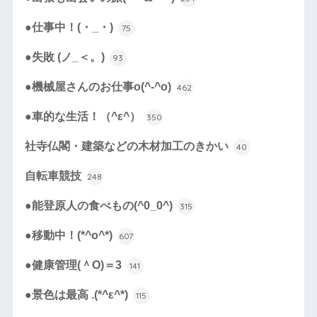
●仕事中！(・_・)
75
●失敗 (ノ_＜。)
93
●機械屋さんのお仕事o(^-^o)
462
●車的な生活！（^ε^）
350
社寺仏閣・建築などの木材加工のきかい
40
自転車競技
248
●能登原人の食べもの(^0_0^)
315
●移動中！(*^o^*)
607
●健康管理(＾O)＝3
141
●景色は最高 .(*^ε^*)
115