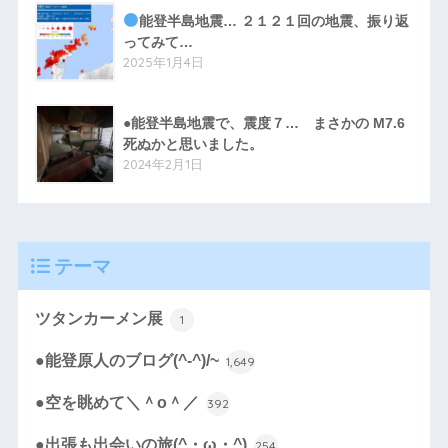
能登半島地震… ２１２１回の地震、振り返
ってみて…
2025年1月4日
●能登半島地震で、震度７… まさかの M7.6
死ぬかと思いました。
2024年2月1日
テーマ
ツタンカーメン展
1
●能登原人のブログ(^-^)/~
1,649
●空を眺めて＼＾o＾／
392
●出張も出会いの旅(^・ω・^)
254