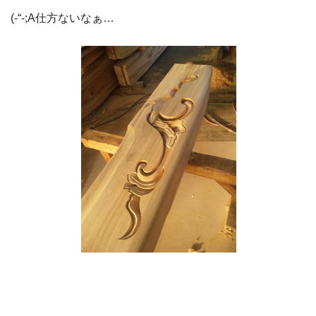
(-“-;A仕方ないなぁ…