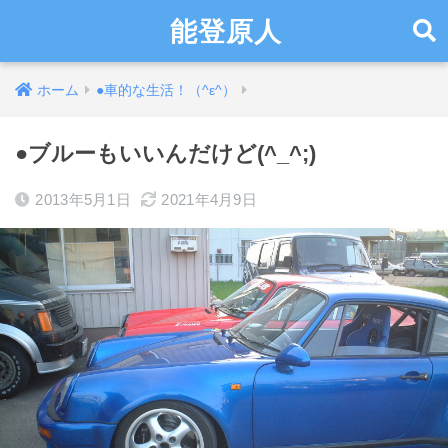
能登原人
ホーム
●車的な生活！（^ε^）
●ブルーもいいんだけど(^_^;)
2013年5月1日
2021年4月9日