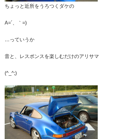
ちょっと近所をうろつくダケの
A=´、｀=)ゞ
…っていうか
音と、レスポンスを楽しむだけのアリサマ
(^_^;)