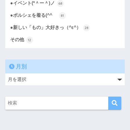
●イベント(*＾ー＾)ノ
68
●ポルシェを着る(^^ゞ
81
●新しい「もの」大好きっ（^ε^）
28
その他
12
月別