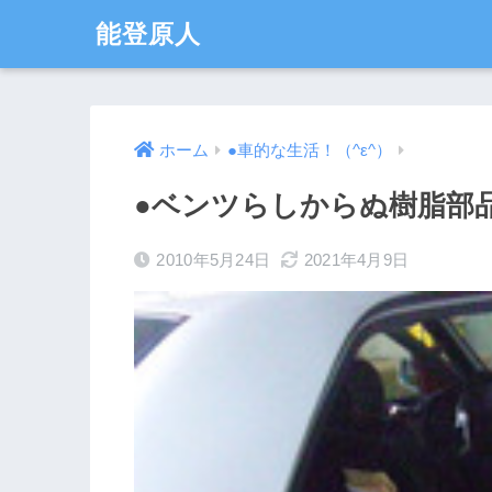
能登原人
ホーム
●車的な生活！（^ε^）
●ベンツらしからぬ樹脂部品(
2010年5月24日
2021年4月9日