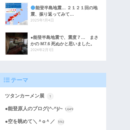
能登半島地震… ２１２１回の地
震、振り返ってみて…
2025年1月4日
●能登半島地震で、震度７… まさ
かの M7.6 死ぬかと思いました。
2024年2月1日
テーマ
ツタンカーメン展
1
●能登原人のブログ(^-^)/~
1,649
●空を眺めて＼＾o＾／
392