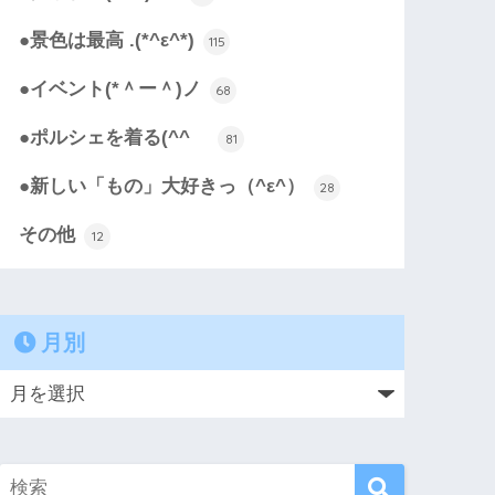
●景色は最高 .(*^ε^*)
115
●イベント(*＾ー＾)ノ
68
●ポルシェを着る(^^ゞ
81
●新しい「もの」大好きっ（^ε^）
28
その他
12
月別