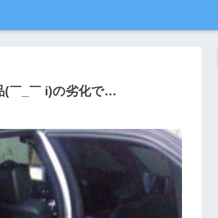
￣_￣ i)の劣化で…