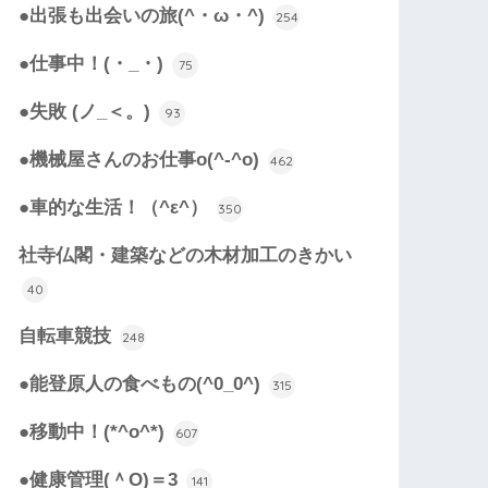
●出張も出会いの旅(^・ω・^)
254
●仕事中！(・_・)
75
●失敗 (ノ_＜。)
93
●機械屋さんのお仕事o(^-^o)
462
●車的な生活！（^ε^）
350
社寺仏閣・建築などの木材加工のきかい
40
自転車競技
248
●能登原人の食べもの(^0_0^)
315
●移動中！(*^o^*)
607
●健康管理(＾O)＝3
141