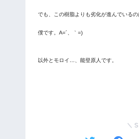
でも、この樹脂よりも劣化が進んでいるの
僕です。A=´、｀=)ゞ
以外とモロイ…、能登原人です。