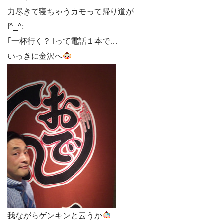
力尽きて寝ちゃうカモって帰り道が
f^_^;
｢一杯行く？｣って電話１本で…
いっきに金沢へ
我ながらゲンキンと云うか