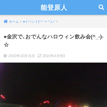
能登原人
ホーム
●イベント(*＾ー＾)ノ
●金沢で､おでんなハロウィン飲み会(^_-)-
☆
2010年10月31日
2021年4月9日