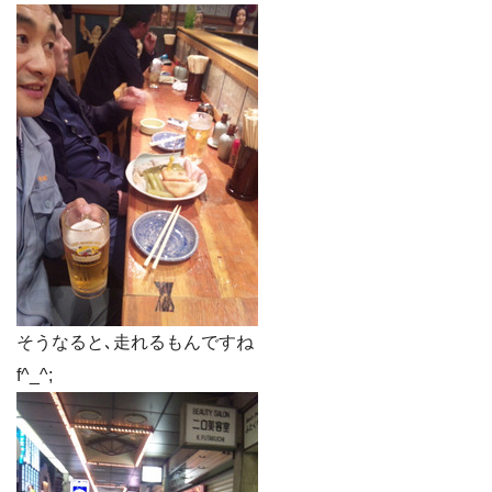
そうなると､走れるもんですね
f^_^;