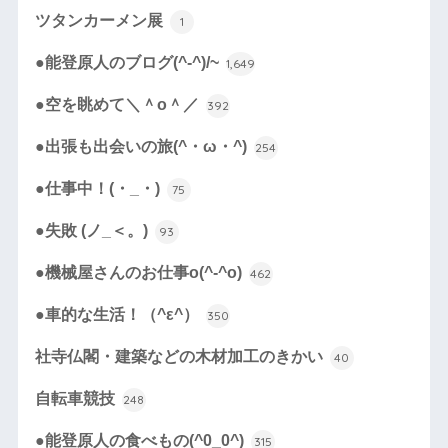
ツタンカーメン展
1
●能登原人のブログ(^-^)/~
1,649
●空を眺めて＼＾o＾／
392
●出張も出会いの旅(^・ω・^)
254
●仕事中！(・_・)
75
●失敗 (ノ_＜。)
93
●機械屋さんのお仕事o(^-^o)
462
●車的な生活！（^ε^）
350
社寺仏閣・建築などの木材加工のきかい
40
自転車競技
248
●能登原人の食べもの(^0_0^)
315