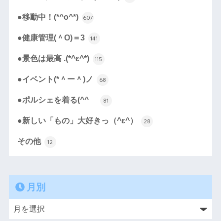
●移動中！(*^o^*)
607
●健康管理(＾O)＝3
141
●景色は最高 .(*^ε^*)
115
●イベント(*＾ー＾)ノ
68
●ポルシェを着る(^^ゞ
81
●新しい「もの」大好きっ（^ε^）
28
その他
12
月別