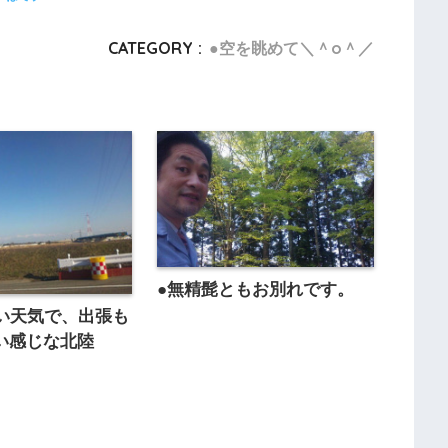
CATEGORY :
●空を眺めて＼＾o＾／
●無精髭ともお別れです。
い天気で、出張も
☆いい感じな北陸