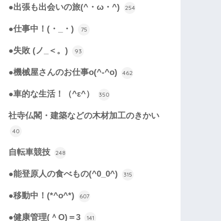
●出張も出会いの旅(^・ω・^)
254
●仕事中！(・_・)
75
●失敗 (ノ_＜。)
93
●機械屋さんのお仕事o(^-^o)
462
●車的な生活！（^ε^）
350
社寺仏閣・建築などの木材加工のきかい
40
自転車競技
248
●能登原人の食べもの(^0_0^)
315
●移動中！(*^o^*)
607
●健康管理(＾O)＝3
141