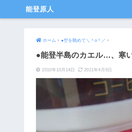
能登原人
ホーム
●空を眺めて＼＾o＾／
●能登半島のカエル…、寒
2010年10月14日
2021年4月9日