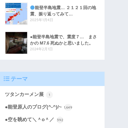
能登半島地震… ２１２１回の地
震、振り返ってみて…
2025年1月4日
●能登半島地震で、震度７… まさ
かの M7.6 死ぬかと思いました。
2024年2月1日
テーマ
ツタンカーメン展
1
●能登原人のブログ(^-^)/~
1,649
●空を眺めて＼＾o＾／
392