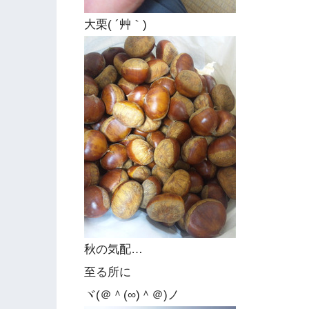
大栗( ´艸｀)
秋の気配…
至る所に
ヾ(＠＾(∞)＾＠)ノ