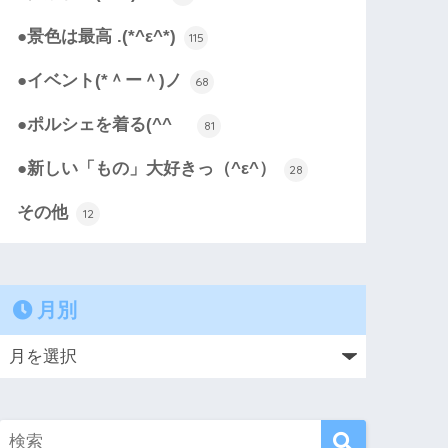
●景色は最高 .(*^ε^*)
115
●イベント(*＾ー＾)ノ
68
●ポルシェを着る(^^ゞ
81
●新しい「もの」大好きっ（^ε^）
28
その他
12
月別