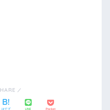
SHARE
LINE
はてブ
Pocket