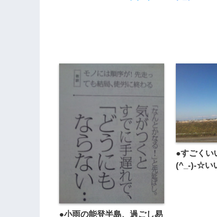
●すごくい
(^_-)-
●小雨の能登半島、過ごし易