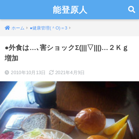
能登原人
ホーム
●健康管理(＾O)＝3
●外食は…､害ショックΣ(|||▽|||)…２Ｋｇ
増加
2010年10月13日
2021年4月9日