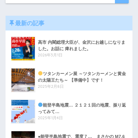
最新の記事
高市 内閣総理大臣が、金沢にお越しになりま
した。お話に 痺れました。
2026年3月1日
ツタンカーメン展 ～ツタンカーメンと黄金
の太陽王たち～ 【準備中】です！
2025年2月8日
能登半島地震… ２１２１回の地震、振り返
ってみて…
2025年1月4日
●能登半島地震で、震度７… まさかの M7.6