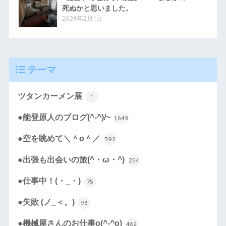
死ぬかと思いました。
2024年2月1日
テーマ
ツタンカーメン展
1
●能登原人のブログ(^-^)/~
1,649
●空を眺めて＼＾o＾／
392
●出張も出会いの旅(^・ω・^)
254
●仕事中！(・_・)
75
●失敗 (ノ_＜。)
93
●機械屋さんのお仕事o(^-^o)
462