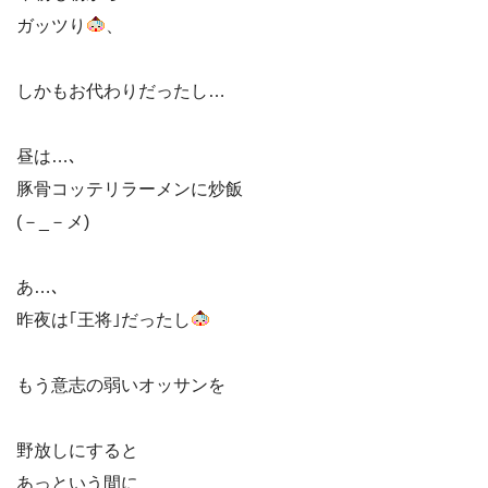
ガッツり
、
しかもお代わりだったし…
昼は…､
豚骨コッテリラーメンに炒飯
(－_－メ)
あ…､
昨夜は｢王将｣だったし
もう意志の弱いオッサンを
野放しにすると
あっという間に