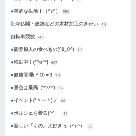
●車的な生活！（^ε^）
350
社寺仏閣・建築などの木材加工のきかい
40
自転車競技
248
●能登原人の食べもの(^0_0^)
315
●移動中！(*^o^*)
607
●健康管理(＾O)＝3
141
●景色は最高 .(*^ε^*)
115
●イベント(*＾ー＾)ノ
68
●ポルシェを着る(^^ゞ
81
●新しい「もの」大好きっ（^ε^）
28