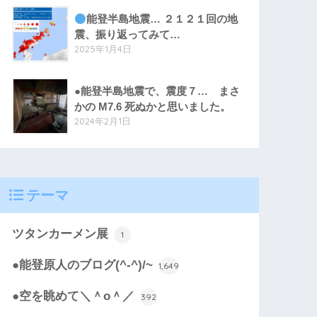
能登半島地震… ２１２１回の地
震、振り返ってみて…
2025年1月4日
●能登半島地震で、震度７… まさ
かの M7.6 死ぬかと思いました。
2024年2月1日
テーマ
ツタンカーメン展
1
●能登原人のブログ(^-^)/~
1,649
●空を眺めて＼＾o＾／
392