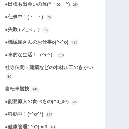
●出張も出会いの旅(^・ω・^)
254
●仕事中！(・_・)
75
●失敗 (ノ_＜。)
93
●機械屋さんのお仕事o(^-^o)
462
●車的な生活！（^ε^）
350
社寺仏閣・建築などの木材加工のきかい
40
自転車競技
248
●能登原人の食べもの(^0_0^)
315
●移動中！(*^o^*)
607
●健康管理(＾O)＝3
141