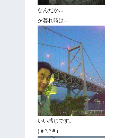
なんだか…
夕暮れ時は…
いい感じです。
(＃^.^＃)