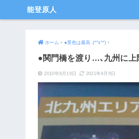
能登原人
ホーム
●景色は最高 .(*^ε^*)
●関門橋を渡り…､九州に上陸o
2010年8月19日
2021年4月9日