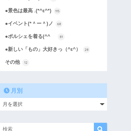
●景色は最高 .(*^ε^*)
115
●イベント(*＾ー＾)ノ
68
●ポルシェを着る(^^ゞ
81
●新しい「もの」大好きっ（^ε^）
28
その他
12
月別