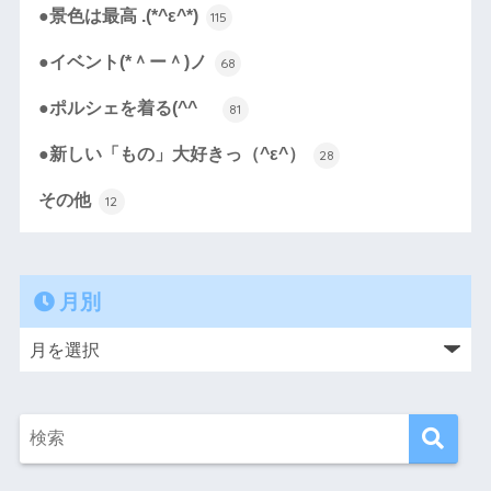
●景色は最高 .(*^ε^*)
115
●イベント(*＾ー＾)ノ
68
●ポルシェを着る(^^ゞ
81
●新しい「もの」大好きっ（^ε^）
28
その他
12
月別