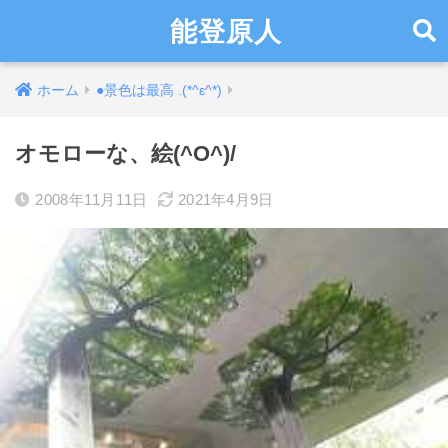
能登原人
ホーム
●景色は最高 .(*^ε^*)
オモローな、絵(^O^)/
2008年11月11日
2021年4月9日