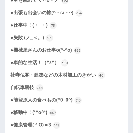
●空を眺めて＼＾o＾／
392
●出張も出会いの旅(^・ω・^)
254
●仕事中！(・_・)
75
●失敗 (ノ_＜。)
93
●機械屋さんのお仕事o(^-^o)
462
●車的な生活！（^ε^）
350
社寺仏閣・建築などの木材加工のきかい
40
自転車競技
248
●能登原人の食べもの(^0_0^)
315
●移動中！(*^o^*)
607
●健康管理(＾O)＝3
141