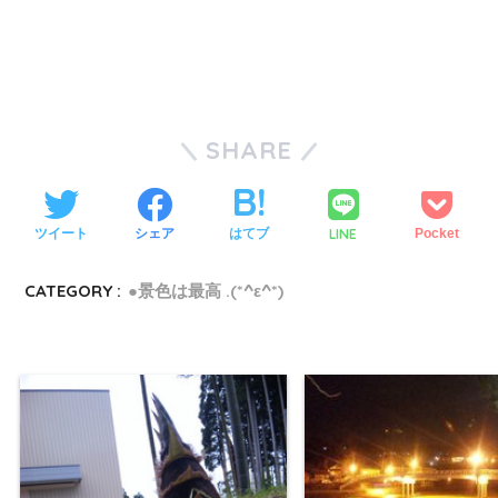
SHARE
LINE
ツイート
シェア
はてブ
Pocket
CATEGORY :
●景色は最高 .(*^ε^*)