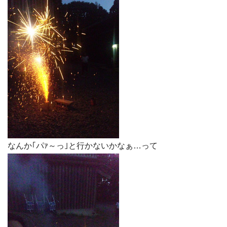
なんか｢パｧ～っ｣と行かないかなぁ…って