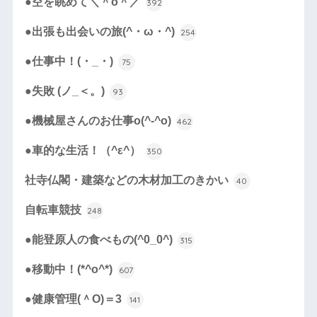
●空を眺めて＼＾o＾／
392
●出張も出会いの旅(^・ω・^)
254
●仕事中！(・_・)
75
●失敗 (ノ_＜。)
93
●機械屋さんのお仕事o(^-^o)
462
●車的な生活！（^ε^）
350
社寺仏閣・建築などの木材加工のきかい
40
自転車競技
248
●能登原人の食べもの(^0_0^)
315
●移動中！(*^o^*)
607
●健康管理(＾O)＝3
141