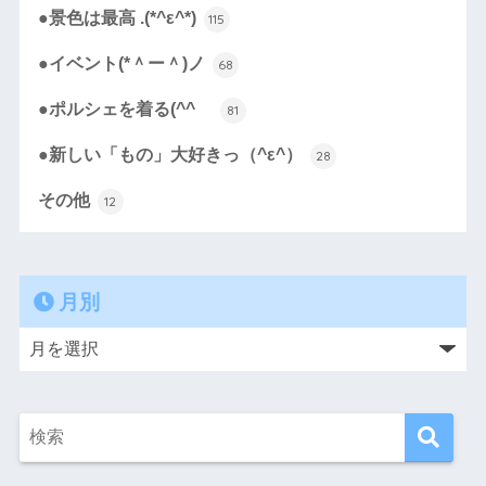
●景色は最高 .(*^ε^*)
115
●イベント(*＾ー＾)ノ
68
●ポルシェを着る(^^ゞ
81
●新しい「もの」大好きっ（^ε^）
28
その他
12
月別