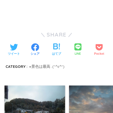
SHARE
LINE
ツイート
シェア
はてブ
Pocket
CATEGORY :
●景色は最高 .(*^ε^*)