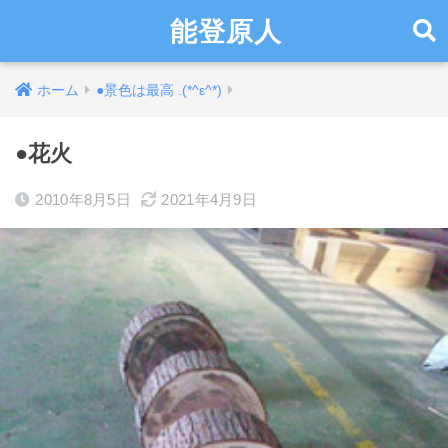
能登原人
ホーム
●景色は最高 .(*^ε^*)
●花火
2010年8月5日
2021年4月9日