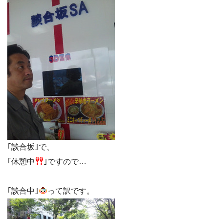
｢談合坂｣で、
｢休憩中
｣ですので…
｢談合中｣
って訳です。