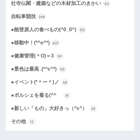
社寺仏閣・建築などの木材加工のきかい
40
自転車競技
248
●能登原人の食べもの(^0_0^)
315
●移動中！(*^o^*)
607
●健康管理(＾O)＝3
141
●景色は最高 .(*^ε^*)
115
●イベント(*＾ー＾)ノ
68
●ポルシェを着る(^^ゞ
81
●新しい「もの」大好きっ（^ε^）
28
その他
12