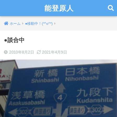
能登原人
ホーム
●移動中！(*^o^*)
●談合中
2010年8月2日
2021年4月9日