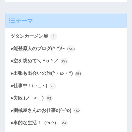
テーマ
ツタンカーメン展
1
●能登原人のブログ(^-^)/~
1,649
●空を眺めて＼＾o＾／
392
●出張も出会いの旅(^・ω・^)
254
●仕事中！(・_・)
75
●失敗 (ノ_＜。)
93
●機械屋さんのお仕事o(^-^o)
462
●車的な生活！（^ε^）
350