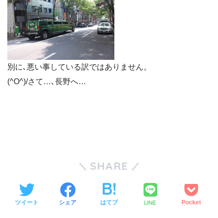
別に､悪い事している訳ではありません。
(^O^)/さて…､長野へ…
SHARE
LINE
ツイート
シェア
はてブ
Pocket