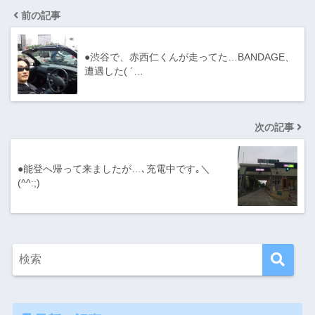
前の記事
●渋谷で、赤西仁くんが走ってた…BANDAGE、
遭遇した( ´…
次の記事
●能登へ帰って来ましたが…､充電中です｡＼
(^^:;)