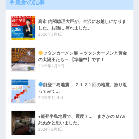
最新の記事
高市 内閣総理大臣が、金沢にお越しになりま
した。お話に 痺れました。
2026年3月1日
ツタンカーメン展 ～ツタンカーメンと黄金
の太陽王たち～ 【準備中】です！
2025年2月8日
能登半島地震… ２１２１回の地震、振り返
ってみて…
2025年1月4日
●能登半島地震で、震度７… まさかの M7.6
死ぬかと思いました。
2024年2月1日