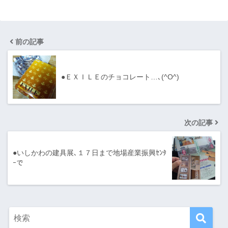
前の記事
●ＥＸＩＬＥのチョコレート…､(^O^)
次の記事
●いしかわの建具展､１７日まで地場産業振興ｾﾝﾀ
ｰで