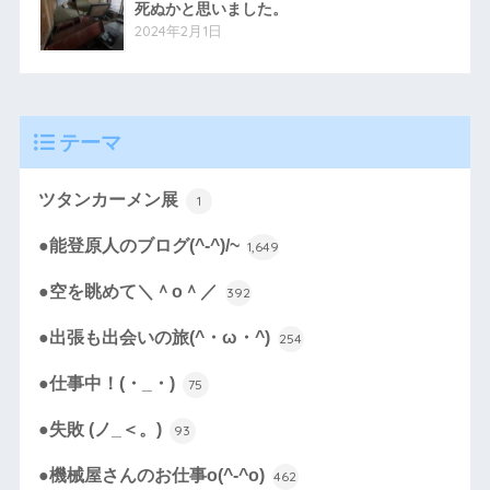
死ぬかと思いました。
2024年2月1日
テーマ
ツタンカーメン展
1
●能登原人のブログ(^-^)/~
1,649
●空を眺めて＼＾o＾／
392
●出張も出会いの旅(^・ω・^)
254
●仕事中！(・_・)
75
●失敗 (ノ_＜。)
93
●機械屋さんのお仕事o(^-^o)
462