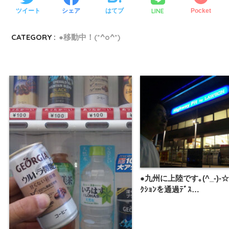
LINE
ツイート
シェア
はてブ
Pocket
CATEGORY :
●移動中！(*^o^*)
●九州に上陸です｡(^_-)-☆
ｸｼｮﾝを通過ﾃﾞｽ…