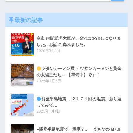
最新の記事
高市 内閣総理大臣が、金沢にお越しになりま
した。お話に 痺れました。
2026年3月1日
ツタンカーメン展 ～ツタンカーメンと黄金
の太陽王たち～ 【準備中】です！
2025年2月8日
能登半島地震… ２１２１回の地震、振り返
ってみて…
2025年1月4日
●能登半島地震で、震度７… まさかの M7.6