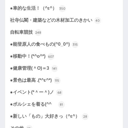
●車的な生活！（^ε^）
350
社寺仏閣・建築などの木材加工のきかい
40
自転車競技
248
●能登原人の食べもの(^0_0^)
315
●移動中！(*^o^*)
607
●健康管理(＾O)＝3
141
●景色は最高 .(*^ε^*)
115
●イベント(*＾ー＾)ノ
68
●ポルシェを着る(^^ゞ
81
●新しい「もの」大好きっ（^ε^）
28