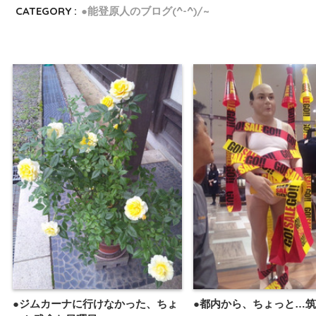
CATEGORY :
●能登原人のブログ(^-^)/~
●ジムカーナに行けなかった、ちょ
●都内から、ちょっと…