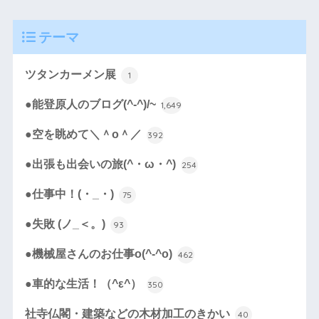
テーマ
ツタンカーメン展
1
●能登原人のブログ(^-^)/~
1,649
●空を眺めて＼＾o＾／
392
●出張も出会いの旅(^・ω・^)
254
●仕事中！(・_・)
75
●失敗 (ノ_＜。)
93
●機械屋さんのお仕事o(^-^o)
462
●車的な生活！（^ε^）
350
社寺仏閣・建築などの木材加工のきかい
40