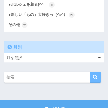
●ポルシェを着る(^^ゞ
81
●新しい「もの」大好きっ（^ε^）
28
その他
12
月別