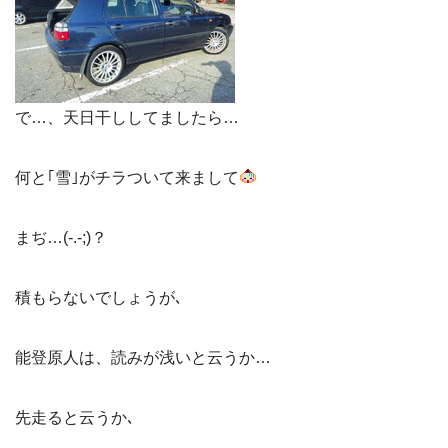
で…、天日干ししてましたら…
何と｢雪｣がチラついて来まして
まぢ…(-.-;)？
積もらないでしょうが､
能登原人は、読みが浅いと云うか…
先走ると云うか､