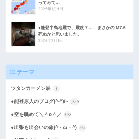
ってみて…
2025年1月4日
●能登半島地震で、震度７… まさかの M7.6
死ぬかと思いました。
2024年2月1日
テーマ
ツタンカーメン展
1
●能登原人のブログ(^-^)/~
1,649
●空を眺めて＼＾o＾／
392
●出張も出会いの旅(^・ω・^)
254