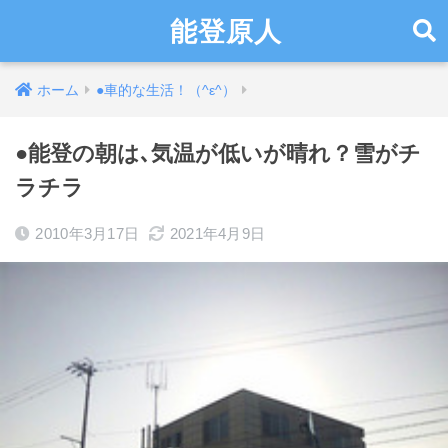
能登原人
ホーム
●車的な生活！（^ε^）
●能登の朝は､気温が低いが晴れ？雪がチ
ラチラ
2010年3月17日
2021年4月9日