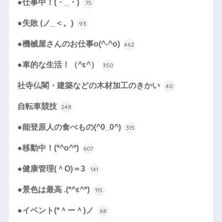
●仕事中！(・_・)
75
●失敗 (ノ_＜。)
93
●機械屋さんのお仕事o(^-^o)
462
●車的な生活！（^ε^）
350
社寺仏閣・建築などの木材加工のきかい
40
自転車競技
248
●能登原人の食べもの(^0_0^)
315
●移動中！(*^o^*)
607
●健康管理(＾O)＝3
141
●景色は最高 .(*^ε^*)
115
●イベント(*＾ー＾)ノ
68