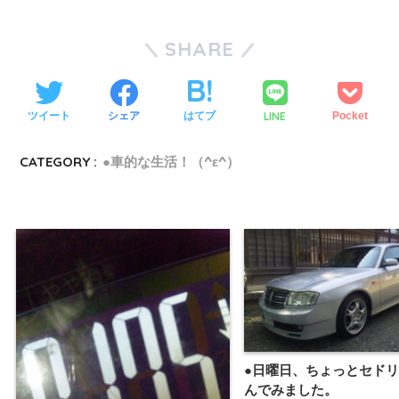
SHARE
LINE
ツイート
シェア
はてブ
Pocket
CATEGORY :
●車的な生活！（^ε^）
●日曜日、ちょっとセド
んでみました。