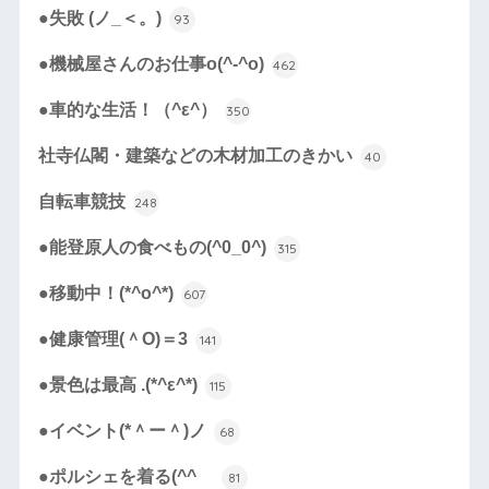
●失敗 (ノ_＜。)
93
●機械屋さんのお仕事o(^-^o)
462
●車的な生活！（^ε^）
350
社寺仏閣・建築などの木材加工のきかい
40
自転車競技
248
●能登原人の食べもの(^0_0^)
315
●移動中！(*^o^*)
607
●健康管理(＾O)＝3
141
●景色は最高 .(*^ε^*)
115
●イベント(*＾ー＾)ノ
68
●ポルシェを着る(^^ゞ
81