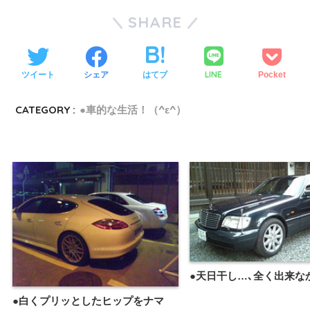
SHARE
LINE
ツイート
シェア
はてブ
Pocket
CATEGORY :
●車的な生活！（^ε^）
●天日干し…､全く出来な
●白くプリッとしたヒップをナマ