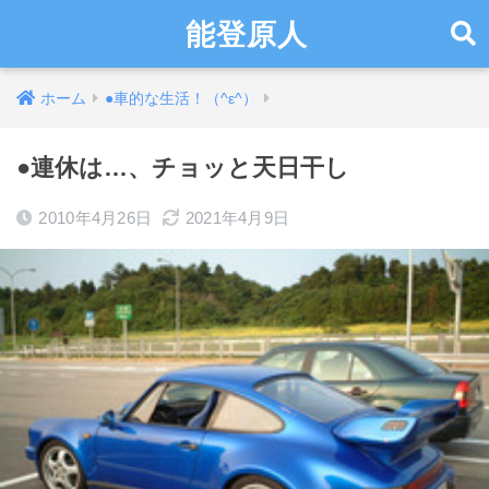
能登原人
ホーム
●車的な生活！（^ε^）
●連休は…、チョッと天日干し
2010年4月26日
2021年4月9日