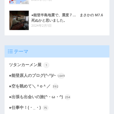
●能登半島地震で、震度７… まさかの M7.6
死ぬかと思いました。
2024年2月1日
テーマ
ツタンカーメン展
1
●能登原人のブログ(^-^)/~
1,649
●空を眺めて＼＾o＾／
392
●出張も出会いの旅(^・ω・^)
254
●仕事中！(・_・)
75