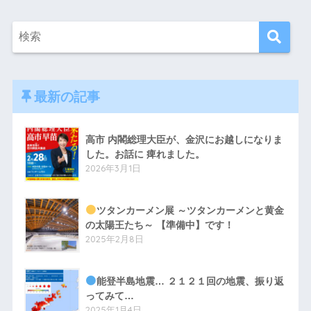
最新の記事
高市 内閣総理大臣が、金沢にお越しになりま
した。お話に 痺れました。
2026年3月1日
ツタンカーメン展 ～ツタンカーメンと黄金
の太陽王たち～ 【準備中】です！
2025年2月8日
能登半島地震… ２１２１回の地震、振り返
ってみて…
2025年1月4日