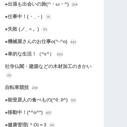
●出張も出会いの旅(^・ω・^)
254
●仕事中！(・_・)
75
●失敗 (ノ_＜。)
93
●機械屋さんのお仕事o(^-^o)
462
●車的な生活！（^ε^）
350
社寺仏閣・建築などの木材加工のきかい
40
自転車競技
248
●能登原人の食べもの(^0_0^)
315
●移動中！(*^o^*)
607
●健康管理(＾O)＝3
141