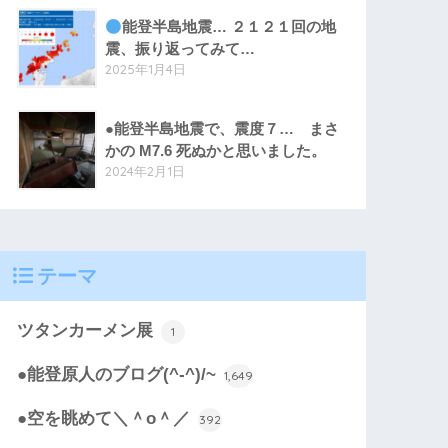
能登半島地震… ２１２１回の地
震、振り返ってみて…
2025年1月4日
●能登半島地震で、震度７… まさ
かの M7.6 死ぬかと思いました。
2024年2月1日
テーマ
ツタンカーメン展
1
●能登原人のブログ(^-^)/~
1,649
●空を眺めて＼＾o＾／
392