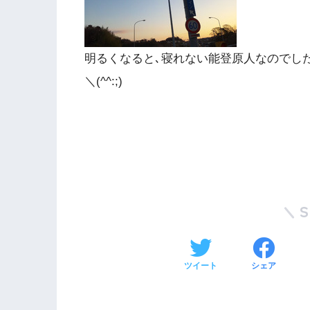
明るくなると､寝れない能登原人なのでし
＼(^^:;)
ツイート
シェア