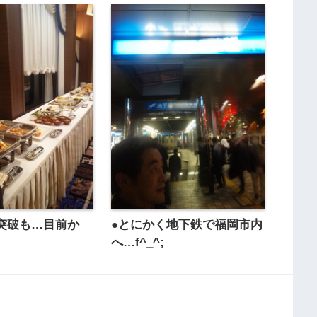
突破も…目前か
●とにかく地下鉄で福岡市内
へ…f^_^;