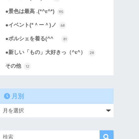
●景色は最高 .(*^ε^*)
115
●イベント(*＾ー＾)ノ
68
●ポルシェを着る(^^ゞ
81
●新しい「もの」大好きっ（^ε^）
28
その他
12
月別