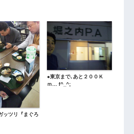
●東京まで､あと２００Ｋ
ｍ… f^_^;
ガッツリ『まぐろ