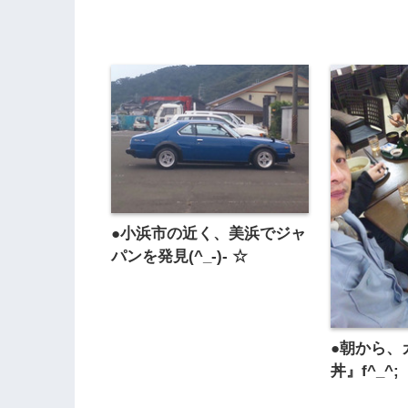
●小浜市の近く、美浜でジャ
パンを発見(^_-)- ☆
●朝から、
丼』f^_^;