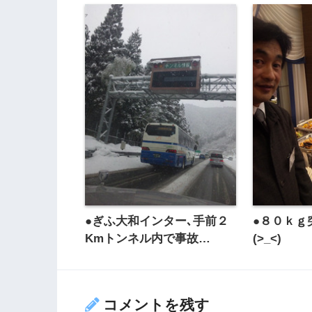
●ぎふ大和インター､手前２
●８０ｋｇ
Kmトンネル内で事故…
(>_<)
コメントを残す