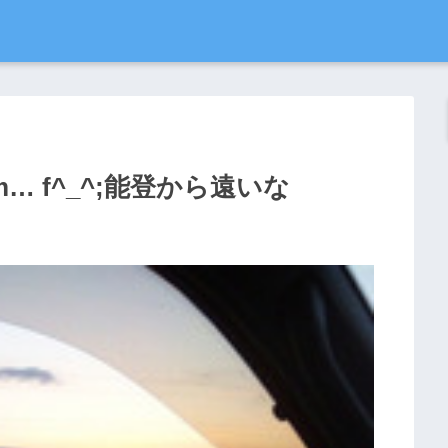
… f^_^;能登から遠いな