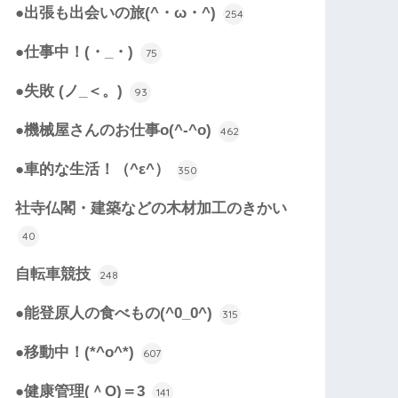
●出張も出会いの旅(^・ω・^)
254
●仕事中！(・_・)
75
●失敗 (ノ_＜。)
93
●機械屋さんのお仕事o(^-^o)
462
●車的な生活！（^ε^）
350
社寺仏閣・建築などの木材加工のきかい
40
自転車競技
248
●能登原人の食べもの(^0_0^)
315
●移動中！(*^o^*)
607
●健康管理(＾O)＝3
141