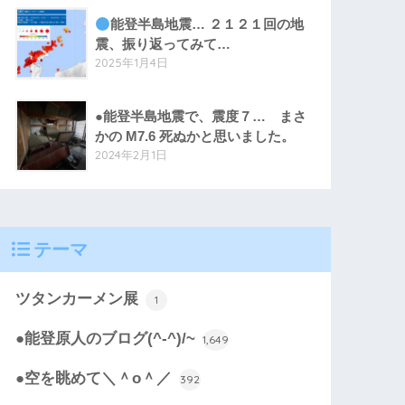
能登半島地震… ２１２１回の地
震、振り返ってみて…
2025年1月4日
●能登半島地震で、震度７… まさ
かの M7.6 死ぬかと思いました。
2024年2月1日
テーマ
ツタンカーメン展
1
●能登原人のブログ(^-^)/~
1,649
●空を眺めて＼＾o＾／
392