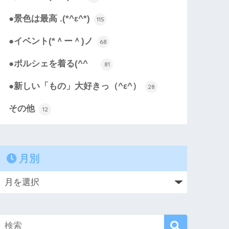
●景色は最高 .(*^ε^*)
115
●イベント(*＾ー＾)ノ
68
●ポルシェを着る(^^ゞ
81
●新しい「もの」大好きっ（^ε^）
28
その他
12
月別