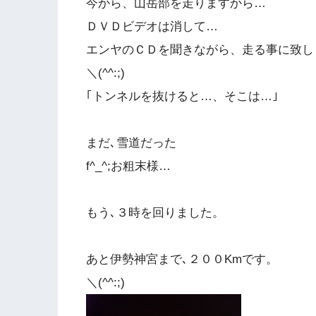
今から、山岳部を走りますから…
ＤＶＤビデオは消して…
エンヤのＣＤを聞きながら、走る事に致し
＼(^^:;)
｢トンネルを抜けると…、そこは…｣
まだ､雪道だった
f^_^;お粗末様…
もう､３時を回りました。
あと伊勢神宮まで､２００Kmです。
＼(^^:;)