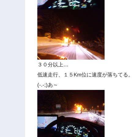
３０分以上…
低速走行、１５Km位に速度が落ちてる。
(-.-;)あ～