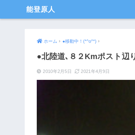
能登原人
ホーム
●移動中！(*^o^*)
●北陸道､８２Kmポスト
2010年2月5日
2021年4月9日