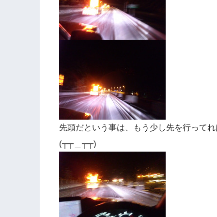
先頭だという事は、もう少し先を行ってれ
(┬┬＿┬┬)