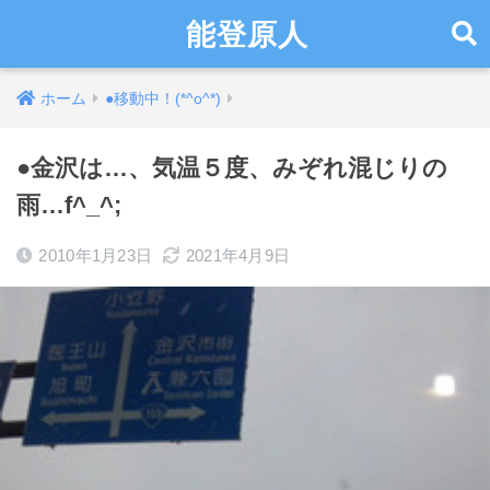
能登原人
ホーム
●移動中！(*^o^*)
●金沢は…、気温５度、みぞれ混じりの
雨…f^_^;
2010年1月23日
2021年4月9日