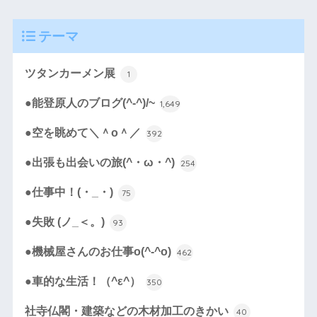
テーマ
ツタンカーメン展
1
●能登原人のブログ(^-^)/~
1,649
●空を眺めて＼＾o＾／
392
●出張も出会いの旅(^・ω・^)
254
●仕事中！(・_・)
75
●失敗 (ノ_＜。)
93
●機械屋さんのお仕事o(^-^o)
462
●車的な生活！（^ε^）
350
社寺仏閣・建築などの木材加工のきかい
40