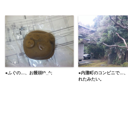
●ふぐの…、お饅頭f^_^;
●内灘町のコンビニで…
れたみたい。