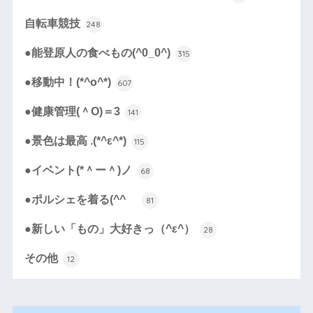
自転車競技
248
●能登原人の食べもの(^0_0^)
315
●移動中！(*^o^*)
607
●健康管理(＾O)＝3
141
●景色は最高 .(*^ε^*)
115
●イベント(*＾ー＾)ノ
68
●ポルシェを着る(^^ゞ
81
●新しい「もの」大好きっ（^ε^）
28
その他
12