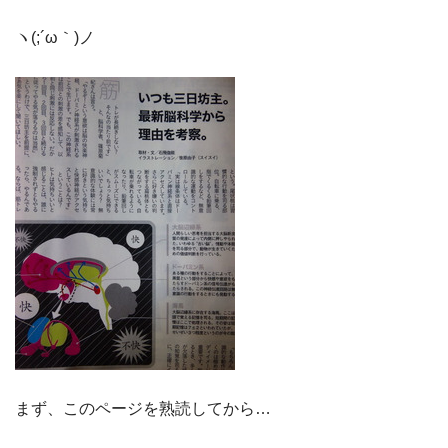
ヽ(;´ω｀)ノ
まず、このページを熟読してから…