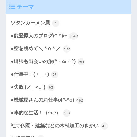
テーマ
ツタンカーメン展
1
●能登原人のブログ(^-^)/~
1,649
●空を眺めて＼＾o＾／
392
●出張も出会いの旅(^・ω・^)
254
●仕事中！(・_・)
75
●失敗 (ノ_＜。)
93
●機械屋さんのお仕事o(^-^o)
462
●車的な生活！（^ε^）
350
社寺仏閣・建築などの木材加工のきかい
40