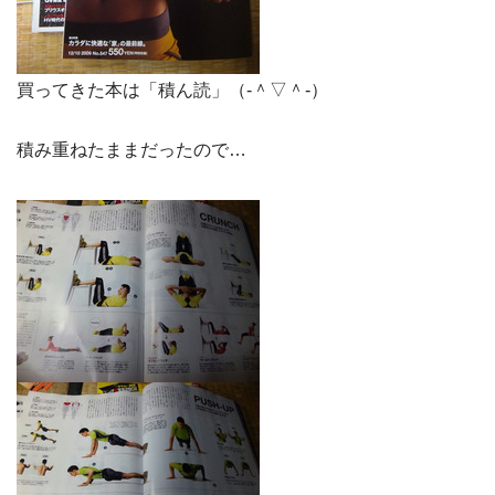
買ってきた本は「積ん読」（‐＾▽＾‐）
積み重ねたままだったので…