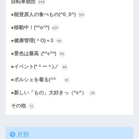
自転車競技
248
●能登原人の食べもの(^0_0^)
315
●移動中！(*^o^*)
607
●健康管理(＾O)＝3
141
●景色は最高 .(*^ε^*)
115
●イベント(*＾ー＾)ノ
68
●ポルシェを着る(^^ゞ
81
●新しい「もの」大好きっ（^ε^）
28
その他
12
月別