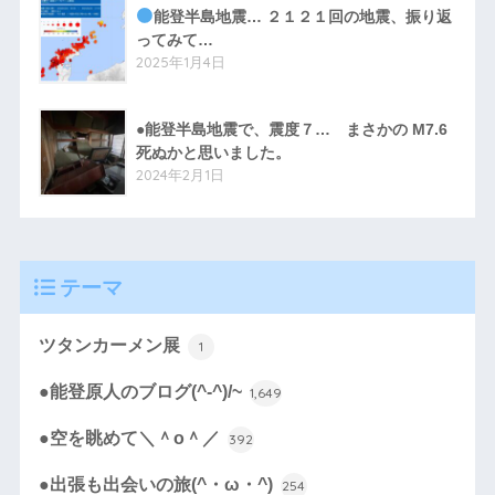
能登半島地震… ２１２１回の地震、振り返
ってみて…
2025年1月4日
●能登半島地震で、震度７… まさかの M7.6
死ぬかと思いました。
2024年2月1日
テーマ
ツタンカーメン展
1
●能登原人のブログ(^-^)/~
1,649
●空を眺めて＼＾o＾／
392
●出張も出会いの旅(^・ω・^)
254