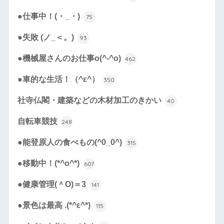
●仕事中！(・_・)
75
●失敗 (ノ_＜。)
93
●機械屋さんのお仕事o(^-^o)
462
●車的な生活！（^ε^）
350
社寺仏閣・建築などの木材加工のきかい
40
自転車競技
248
●能登原人の食べもの(^0_0^)
315
●移動中！(*^o^*)
607
●健康管理(＾O)＝3
141
●景色は最高 .(*^ε^*)
115