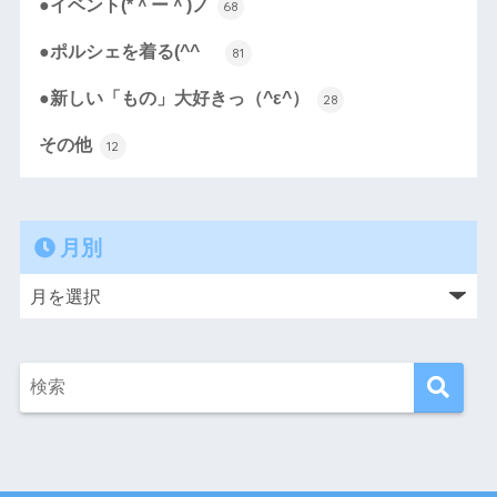
●イベント(*＾ー＾)ノ
68
●ポルシェを着る(^^ゞ
81
●新しい「もの」大好きっ（^ε^）
28
その他
12
月別