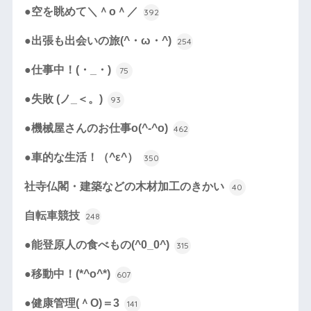
●空を眺めて＼＾o＾／
392
●出張も出会いの旅(^・ω・^)
254
●仕事中！(・_・)
75
●失敗 (ノ_＜。)
93
●機械屋さんのお仕事o(^-^o)
462
●車的な生活！（^ε^）
350
社寺仏閣・建築などの木材加工のきかい
40
自転車競技
248
●能登原人の食べもの(^0_0^)
315
●移動中！(*^o^*)
607
●健康管理(＾O)＝3
141