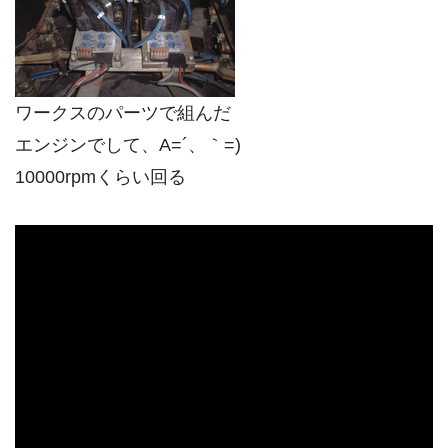
ワークスのパーツで組んだ
エンジンでして、A=´、｀=)ゞ
10000rpmくらい回る