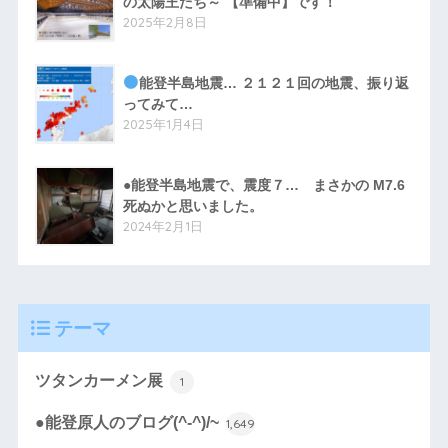
の太陽王たち～ 【準備中】です！
2025年2月8日
能登半島地震… ２１２１回の地震、振り返
ってみて…
2025年1月4日
●能登半島地震で、震度７… まさかの M7.6
死ぬかと思いました。
2024年2月1日
テーマ
ツタンカーメン展
1
●能登原人のブログ(^-^)/~
1,649