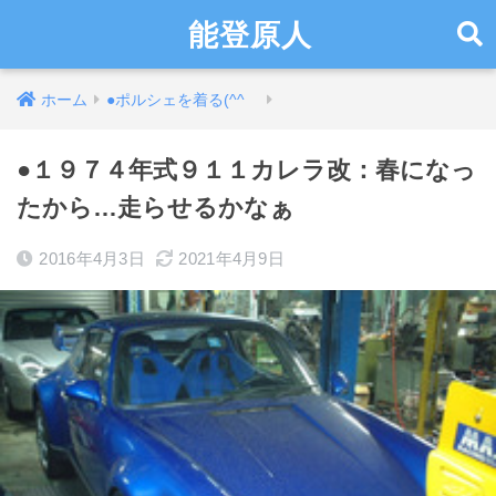
能登原人
ホーム
●ポルシェを着る(^^ゞ
●１９７４年式９１１カレラ改：春になっ
たから…走らせるかなぁ
2016年4月3日
2021年4月9日