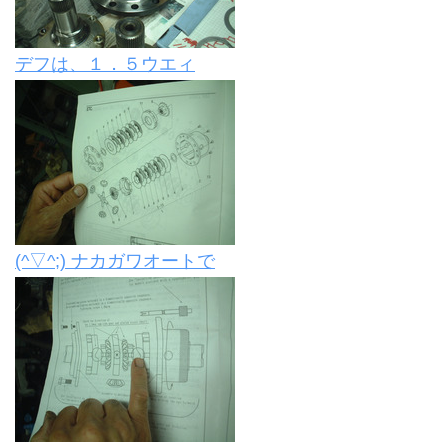
デフは、１．５ウエィ
(^▽^;) ナカガワオートで