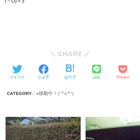
(＾O)＝3
SHARE
LINE
ツイート
シェア
はてブ
Pocket
CATEGORY :
●移動中！(*^o^*)