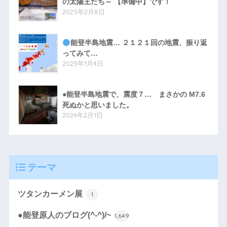
の太陽王たち～ 【準備中】です！
2025年2月8日
能登半島地震… ２１２１回の地震、振り返
ってみて…
2025年1月4日
●能登半島地震で、震度７… まさかの M7.6
死ぬかと思いました。
2024年2月1日
テーマ
ツタンカーメン展
1
●能登原人のブログ(^-^)/~
1,649