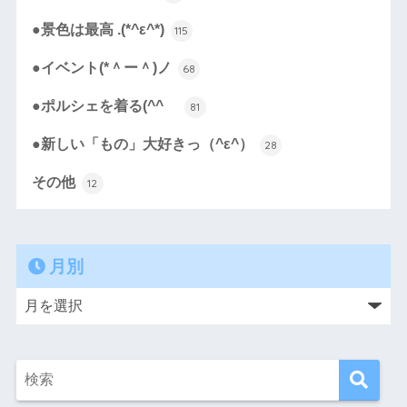
●景色は最高 .(*^ε^*)
115
●イベント(*＾ー＾)ノ
68
●ポルシェを着る(^^ゞ
81
●新しい「もの」大好きっ（^ε^）
28
その他
12
月別