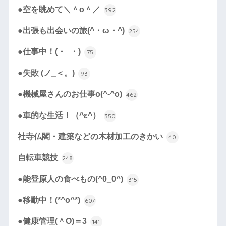
●空を眺めて＼＾o＾／
392
●出張も出会いの旅(^・ω・^)
254
●仕事中！(・_・)
75
●失敗 (ノ_＜。)
93
●機械屋さんのお仕事o(^-^o)
462
●車的な生活！（^ε^）
350
社寺仏閣・建築などの木材加工のきかい
40
自転車競技
248
●能登原人の食べもの(^0_0^)
315
●移動中！(*^o^*)
607
●健康管理(＾O)＝3
141