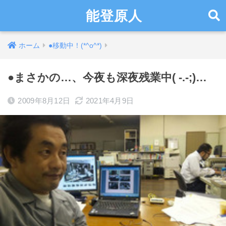
能登原人
ホーム
●移動中！(*^o^*)
●まさかの…、今夜も深夜残業中( -.-;)…
2009年8月12日
2021年4月9日